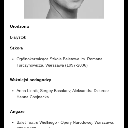
Wynajem kostiumów
Wynajem rekwizytów
Urodzona
Fundusze unijne
Białystok
Dotacje celowe
Szkoła
Ogólnokształcąca Szkoła Baletowa im. Romana
Turczynowicza, Warszawa (1997-2006)
Ważniejsi pedagodzy
Anna Linnik, Sergey Basalaev, Aleksandra Dziurosz,
Hanna Chojnacka
Angaże
Balet Teatru Wielkiego - Opery Narodowej, Warszawa,