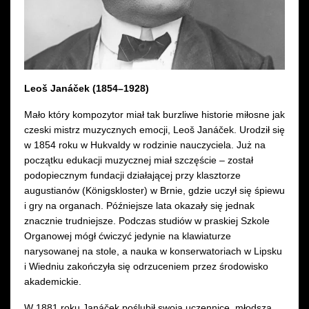
Wynajem kostiumów
Wynajem rekwizytów
Fundusze unijne
Leoš Janáček (1854–1928)
Mało który kompozytor miał tak burzliwe historie miłosne jak
Dotacje celowe
czeski mistrz muzycznych emocji, Leoš Janáček. Urodził się
w 1854 roku w Hukvaldy w rodzinie nauczyciela. Już na
początku edukacji muzycznej miał szczęście – został
podopiecznym fundacji działającej przy klasztorze
augustianów (Königskloster) w Brnie, gdzie uczył się śpiewu
i gry na organach. Późniejsze lata okazały się jednak
znacznie trudniejsze. Podczas studiów w praskiej Szkole
Organowej mógł ćwiczyć jedynie na klawiaturze
narysowanej na stole, a nauka w konserwatoriach w Lipsku
i Wiedniu zakończyła się odrzuceniem przez środowisko
akademickie.
W 1881 roku Janáček poślubił swoją uczennicę, młodszą