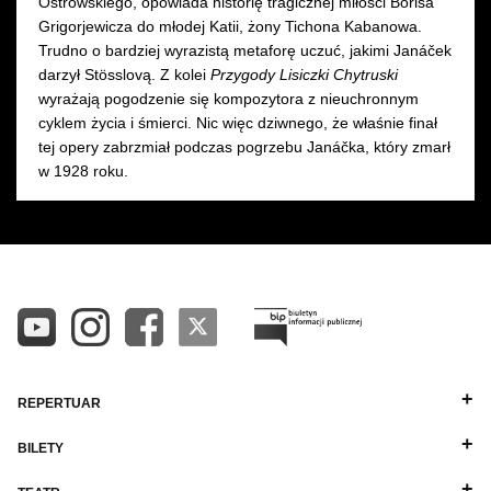
Ostrowskiego, opowiada historię tragicznej miłości Borisa
Grigorjewicza do młodej Katii, żony Tichona Kabanowa.
Trudno o bardziej wyrazistą metaforę uczuć, jakimi Janáček
darzył Stösslovą. Z kolei
Przygody Lisiczki Chytruski
wyrażają pogodzenie się kompozytora z nieuchronnym
cyklem życia i śmierci. Nic więc dziwnego, że właśnie finał
tej opery zabrzmiał podczas pogrzebu Janáčka, który zmarł
w 1928 roku.
REPERTUAR
BILETY