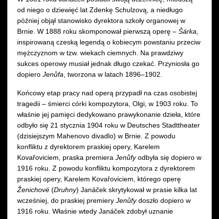
od niego o dziewięć lat Zdenkę Schulzovą, a niedługo
później objął stanowisko dyrektora szkoły organowej w
Brnie. W 1888 roku skomponował pierwszą operę –
Šárka,
inspirowaną czeską legendą o kobiecym powstaniu przeciw
mężczyznom w tzw. wiekach ciemnych. Na prawdziwy
sukces operowy musiał jednak długo czekać. Przyniosła go
dopiero
Jenůfa
, tworzona w latach 1896–1902.
Końcowy etap pracy nad operą przypadł na czas osobistej
tragedii – śmierci córki kompozytora, Olgi, w 1903 roku. To
właśnie jej pamięci dedykowano prawykonanie dzieła, które
odbyło się 21 stycznia 1904 roku w Deutsches Stadttheater
(dzisiejszym Mahenovo divadlo) w Brnie. Z powodu
konfliktu z dyrektorem praskiej opery, Karelem
Kovařoviciem, praska premiera
Jenůfy
odbyła się dopiero w
1916 roku. Z powodu konfliktu kompozytora z dyrektorem
praskiej opery, Karelem Kovařoviciem, którego operę
Ženichové
(
Druhny
) Janáček skrytykował w prasie kilka lat
wcześniej, do praskiej premiery
Jenůfy
doszło dopiero w
1916 roku. Właśnie wtedy Janáček zdobył uznanie