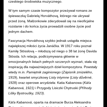
czeskiego środowiska muzycznego.
W tym samym czasie kompozytor przeżywał romans ze
śpiewaczką Gabrielą Horváthovą, którego nie ukrywał
przed żoną. Małżonkowie zdecydowali się na nieoficjalne
rozstanie i do końca życia prowadzili osobne życie pod
jednym dachem.
Fascynacja Horváthovą szybko jednak ustąpiła miejsca
największej miłości życia Janáčka. W 1917 roku poznał
Kamilę Stösslovą – młodszą od niego o 38 lat żonę Davida
Stössla. Ich relacja, podtrzymywana głównie w
emocjonalnych listach pełnych szczerych wyznań, stała się
inspiracją dla najważniejszych dzieł kompozytora. Powstały
wtedy m.in.
Pamiętnik zaginionego
(
Zápisník zmizelého
,
1919), kwartet smyczkowy
Listy intymne
(
Listy důvěrné
,
1928) oraz operowe arcydzieła: Katia Kabanowa (
Káťa
Kabanová, 1921)
i Przygody Lisiczki Chytruski (
Příhody
Lišky Bystroušky, 1923)
.
Káťa Kabanová
, oparta na dramacie Burza Aleksandra