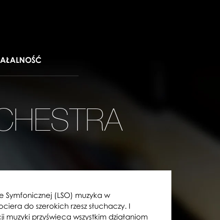
IAŁALNOŚĆ
CHESTRA
ze Symfonicznej (LSO) muzyka w
iera do szerokich rzesz słuchaczy. I
ji muzyki przyświeca wszystkim działaniom