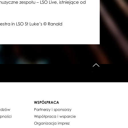
zyczne zespołu – LSO Live, istniejące od
stra in LSO St Luke’s © Ranald
do góry
WSPÓŁPRACA
widzów
Partnerzy i sponsorzy
ępności
Współpraca i wsparcie
Organizacja imprez