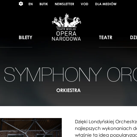
Wybierz
RAST
EN
BUTIK
NEWSLETTER
VOD
DLA MEDIÓW
język
angielski
BILETY
TEATR
DZ
 SYMPHONY OR
ORKIESTRA
Dzięki Londyńskiej Orchestr
najlepszych wykonaniach doc
właśnie ta idea popularyzac