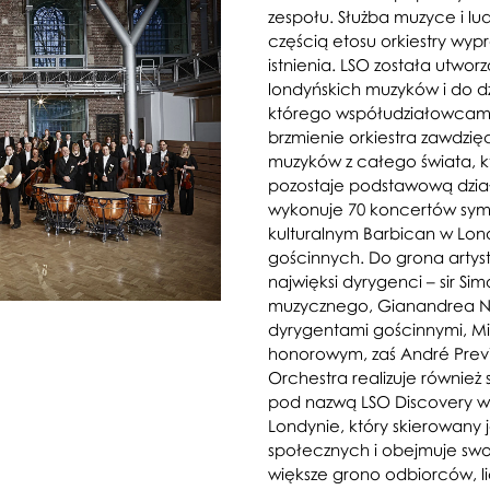
zespołu. Służba muzyce i lud
częścią etosu orkiestry wyp
istnienia. LSO została utwo
londyńskich muzyków i do dz
którego współudziałowcami 
brzmienie orkiestra zawdzięc
muzyków z całego świata, k
pozostaje podstawową dział
wykonuje 70 koncertów symf
kulturalnym Barbican w Lon
gościnnych. Do grona artys
najwięksi dyrygenci – sir Sim
muzycznego, Gianandrea No
dyrygentami gościnnymi, Mi
honorowym, zaś André Pre
Orchestra realizuje równie
pod nazwą LSO Discovery w
Londynie, który skierowany 
społecznych i obejmuje swo
większe grono odbiorców, l