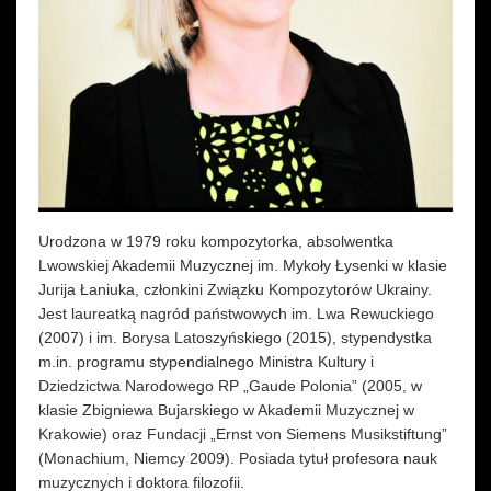
Wynajem kostiumów
Wynajem rekwizytów
Fundusze unijne
Dotacje celowe
Urodzona w 1979 roku kompozytorka, absolwentka
Lwowskiej Akademii Muzycznej im. Mykoły Łysenki w klasie
Jurija Łaniuka, członkini Związku Kompozytorów Ukrainy.
Jest laureatką nagród państwowych im. Lwa Rewuckiego
(2007) i im. Borysa Latoszyńskiego (2015), stypendystka
m.in. programu stypendialnego Ministra Kultury i
Dziedzictwa Narodowego RP „Gaude Polonia” (2005, w
klasie Zbigniewa Bujarskiego w Akademii Muzycznej w
Krakowie) oraz Fundacji „Ernst von Siemens Musikstiftung”
(Monachium, Niemcy 2009). Posiada tytuł profesora nauk
muzycznych i doktora filozofii.