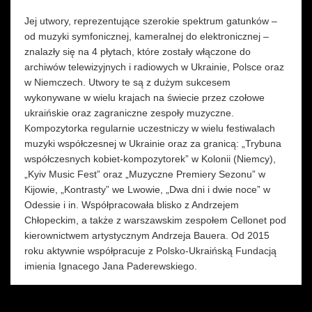
Jej utwory, reprezentujące szerokie spektrum gatunków –
od muzyki symfonicznej, kameralnej do elektronicznej
–
znalazły się na 4 płytach, które zostały włączone do
archiwów telewizyjnych i radiowych w Ukrainie, Polsce oraz
w Niemczech. Utwory te są z dużym sukcesem
wykonywane w wielu krajach na świecie przez czołowe
ukraińskie oraz zagraniczne zespoły muzyczne.
Kompozytorka regularnie uczestniczy w wielu festiwalach
muzyki współczesnej w Ukrainie oraz za granicą: „Trybuna
współczesnych kobiet-kompozytorek” w Kolonii (Niemcy),
„Kyiv Music Fest” oraz „Muzyczne Premiery Sezonu” w
Kijowie, „Kontrasty” we Lwowie, „Dwa dni i dwie noce” w
Odessie i in. Współpracowała blisko z Andrzejem
Chłopeckim, a także z warszawskim zespołem Cellonet pod
kierownictwem artystycznym Andrzeja Bauera. Od 2015
roku aktywnie współpracuje z Polsko-Ukraińską Fundacją
imienia Ignacego Jana Paderewskiego.