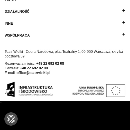
Wynajem kostiumów
DZIAŁALNOŚĆ
Wynajem rekwizytów
INNE
Fundusze unijne
WSPÓŁPRACA
Dotacje celowe
Teatr Wielki - Opera Narodowa, plac Teatralny 1, 00-950 Warszawa, skrytka
pocztowa 59
Rezerwacja miejsc:
+48 22 692 02 08
Centrala:
+48 22 692 02 00
E-mail:
office@teatrwielki.pl
''