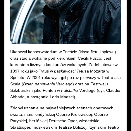
Wynajem kostiumów
Wynajem rekwizytów
Fundusze unijne
Dotacje celowe
Ukończył konserwatorium w Trieście (klasa fletu i śpiewu)
oraz studia wokalne pod kierunkiem Cecilii Fusco. Jest
laureatem licznych konkursów wokalnych. Zadebiutował w
1997 roku jako Tytus w
Łaskawości Tytusa
Mozarta w
Spoleto. W 2001 roku wystąpił po raz pierwszy w Teatro alla
Scala (
Dzień panowania
Verdiego) oraz na Festiwalu
Salzburskim jako Fenton w
Falstaffie
Verdiego
(dyr. Claudio
Abbado, a następnie Lorin Maazel).
Zdobył uznanie na najważniejszych scenach operowych
świata, m.in. londyńskiej Operze Królewskiej, Operze
Paryskiej, berlińskiej Deutsche Oper, wiedeńskiej
Staatsoper, moskiewskim Teatrze Bolszoj, rzymskim Teatro