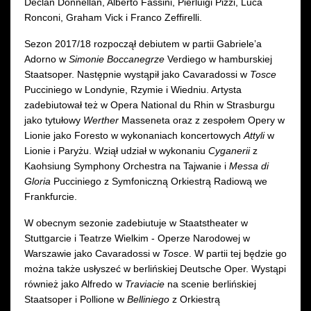
Declan Donnellan, Alberto Fassini, Pierluigi Pizzi, Luca
Ronconi, Graham Vick i Franco Zeffirelli.
Sezon 2017/18 rozpoczął debiutem w partii Gabriele’a
Adorno w
Simonie Boccanegrze
Verdiego w hamburskiej
Staatsoper. Następnie wystąpił jako Cavaradossi w
Tosce
Pucciniego w Londynie, Rzymie i Wiedniu. Artysta
zadebiutował też w Opera National du Rhin w Strasburgu
jako tytułowy
Werther
Masseneta oraz z zespołem Opery w
Lionie jako Foresto w wykonaniach koncertowych
Attyli
w
Lionie i Paryżu. Wziął udział w wykonaniu
Cyganerii
z
Kaohsiung Symphony Orchestra na Tajwanie i
Messa di
Gloria
Pucciniego z Symfoniczną Orkiestrą Radiową we
Frankfurcie.
W obecnym sezonie zadebiutuje w Staatstheater w
Stuttgarcie i Teatrze Wielkim - Operze Narodowej w
Warszawie jako Cavaradossi w
Tosce
. W partii tej będzie go
można także usłyszeć w berlińskiej Deutsche Oper. Wystąpi
również jako Alfredo w
Traviacie
na scenie berlińskiej
Staatsoper i Pollione w
Belliniego
z Orkiestrą