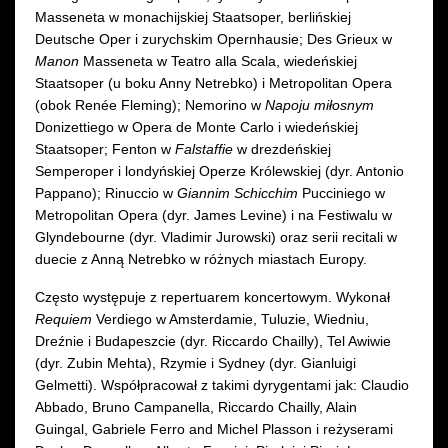
Masseneta w monachijskiej Staatsoper, berlińskiej
Deutsche Oper i zurychskim Opernhausie; Des Grieux w
Manon
Masseneta w Teatro alla Scala, wiedeńskiej
Staatsoper (u boku Anny Netrebko) i Metropolitan Opera
(obok Renée Fleming); Nemorino w
Napoju miłosnym
Donizettiego
w Opera de Monte Carlo i wiedeńskiej
Staatsoper; Fenton w
Falstaffie
w drezdeńskiej
Semperoper i londyńskiej Operze Królewskiej (dyr. Antonio
Pappano); Rinuccio w
Giannim Schicchim
Pucciniego w
Metropolitan Opera (dyr. James Levine) i na Festiwalu w
Glyndebourne (dyr. Vladimir Jurowski) oraz serii recitali w
duecie z Anną Netrebko w różnych miastach Europy.
Często występuje z repertuarem koncertowym. Wykonał
Requiem
Verdiego w Amsterdamie, Tuluzie, Wiedniu,
Dreźnie i Budapeszcie (dyr. Riccardo Chailly), Tel Awiwie
(dyr. Zubin Mehta), Rzymie i Sydney (dyr. Gianluigi
Gelmetti). Współpracował z takimi dyrygentami jak: Claudio
Abbado, Bruno Campanella, Riccardo Chailly, Alain
Guingal, Gabriele Ferro and Michel Plasson i reżyserami