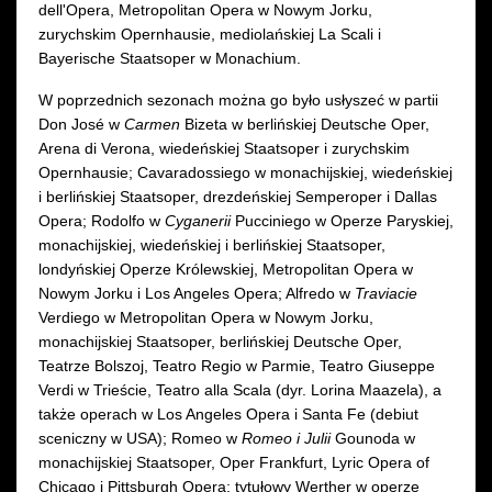
dell'Opera, Metropolitan Opera w Nowym Jorku,
zurychskim Opernhausie, mediolańskiej La Scali i
Bayerische Staatsoper w Monachium.
W poprzednich sezonach można go było usłyszeć w partii
Don José w
Carmen
Bizeta w berlińskiej Deutsche Oper,
Arena di Verona, wiedeńskiej Staatsoper i zurychskim
Opernhausie; Cavaradossiego w monachijskiej, wiedeńskiej
i berlińskiej Staatsoper, drezdeńskiej Semperoper i Dallas
Opera; Rodolfo w
Cyganerii
Pucciniego w Operze Paryskiej,
monachijskiej, wiedeńskiej i berlińskiej Staatsoper,
londyńskiej Operze Królewskiej, Metropolitan Opera w
Nowym Jorku i Los Angeles Opera; Alfredo w
Traviacie
Verdiego w Metropolitan Opera w Nowym Jorku,
monachijskiej Staatsoper, berlińskiej Deutsche Oper,
Teatrze Bolszoj, Teatro Regio w Parmie, Teatro Giuseppe
Verdi w Trieście, Teatro alla Scala (dyr. Lorina Maazela), a
także operach w Los Angeles Opera i Santa Fe (debiut
sceniczny w USA); Romeo w
Romeo i Julii
Gounoda w
monachijskiej Staatsoper, Oper Frankfurt, Lyric Opera of
Chicago i Pittsburgh Opera; tytułowy Werther w operze