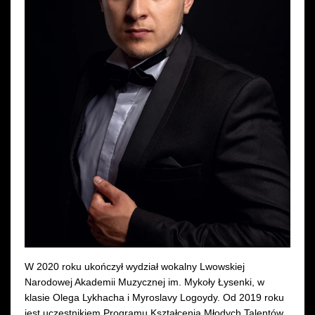
Wynajem kostiumów
Wynajem rekwizytów
Fundusze unijne
Dotacje celowe
W 2020 roku ukończył wydział wokalny Lwowskiej
Narodowej Akademii Muzycznej im. Mykoły Łysenki, w
klasie Olega Lykhacha i Myroslavy Logoydy. Od 2019 roku
jest uczestnikiem Programu Kształcenia Młodych Talentów