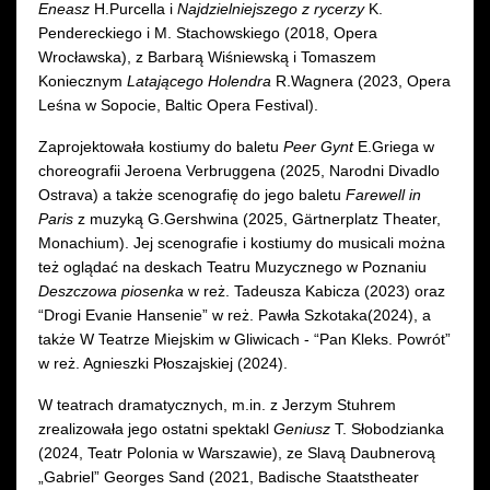
Eneasz
H.Purcella i
Najdzielniejszego z rycerzy
K.
Pendereckiego i M. Stachowskiego (2018, Opera
Wrocławska), z Barbarą Wiśniewską i Tomaszem
Koniecznym
Latającego Holendra
R.Wagnera (2023, Opera
Leśna w Sopocie, Baltic Opera Festival).
Zaprojektowała kostiumy do baletu
Peer Gynt
E.Griega w
choreografii Jeroena Verbruggena (2025, Narodni Divadlo
Ostrava) a także scenografię do jego baletu
Farewell in
Paris
z muzyką G.Gershwina (2025, Gärtnerplatz Theater,
Monachium). Jej scenografie i kostiumy do musicali można
też oglądać na deskach Teatru Muzycznego w Poznaniu
Deszczowa piosenka
w reż. Tadeusza Kabicza (2023) oraz
“Drogi Evanie Hansenie” w reż. Pawła Szkotaka(2024), a
także W Teatrze Miejskim w Gliwicach - “Pan Kleks. Powrót”
w reż. Agnieszki Płoszajskiej (2024).
W teatrach dramatycznych, m.in. z Jerzym Stuhrem
zrealizowała jego ostatni spektakl
Geniusz
T. Słobodzianka
(2024, Teatr Polonia w Warszawie), ze Slavą Daubnerovą
„Gabriel” Georges Sand (2021, Badische Staatstheater