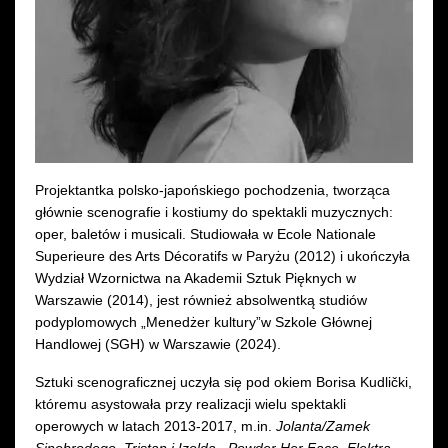
Wynajem kostiumów
Wynajem rekwizytów
Fundusze unijne
Dotacje celowe
Projektantka polsko-japońskiego pochodzenia, tworząca
głównie scenografie i kostiumy do spektakli muzycznych:
oper, baletów i musicali. Studiowała w Ecole Nationale
Superieure des Arts Décoratifs w Paryżu (2012) i ukończyła
Wydział Wzornictwa na Akademii Sztuk Pięknych w
Warszawie (2014), jest również absolwentką studiów
podyplomowych „Menedżer kultury”w Szkole Głównej
Handlowej (SGH) w Warszawie (2024).
Sztuki scenograficznej uczyła się pod okiem Borisa Kudlički,
któremu asystowała przy realizacji wielu spektakli
operowych w latach 2013-2017, m.in.
Jolanta/Zamek
Sinobrodego
,
Tristan i Izolda
,
Powder Her Face
,
Elektra
,