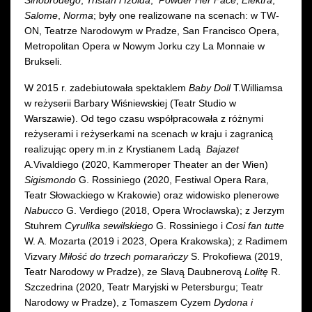
Salome
,
Norma
; były one realizowane na scenach: w TW-
ON, Teatrze Narodowym w Pradze, San Francisco Opera,
Metropolitan Opera w Nowym Jorku czy La Monnaie w
Brukseli.
W 2015 r. zadebiutowała spektaklem
Baby Doll
T.Williamsa
w reżyserii Barbary Wiśniewskiej (Teatr Studio w
Warszawie). Od tego czasu współpracowała z różnymi
reżyserami i reżyserkami na scenach w kraju i zagranicą
realizując opery m.in z Krystianem Ladą
Bajazet
A.Vivaldiego (2020, Kammeroper Theater an der Wien)
Sigismondo
G. Rossiniego (2020, Festiwal Opera Rara,
Teatr Słowackiego w Krakowie) oraz widowisko plenerowe
Nabucco
G. Verdiego (2018, Opera Wrocławska); z Jerzym
Stuhrem
Cyrulika sewilskiego
G. Rossiniego i
Cosi fan tutte
W. A. Mozarta (2019 i 2023, Opera Krakowska); z Radimem
Vizvary
Miłość do trzech pomarańczy
S. Prokofiewa (2019,
Teatr Narodowy w Pradze), ze Slavą Daubnerovą
Lolitę
R.
Szczedrina (2020, Teatr Maryjski w Petersburgu; Teatr
Narodowy w Pradze), z Tomaszem Cyzem
Dydona i