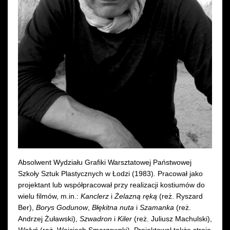
Wynajem kostiumów
Wynajem rekwizytów
Fundusze unijne
Dotacje celowe
Absolwent Wydziału Grafiki Warsztatowej Państwowej
Szkoły Sztuk Plastycznych w Łodzi (1983). Pracował jako
projektant lub współpracował przy realizacji kostiumów do
wielu filmów, m.in.:
Kanclerz
i
Żelazną ręką
(reż. Ryszard
Ber),
Borys Godunow
,
Błękitna nuta
i
Szamanka
(reż.
Andrzej Żuławski),
Szwadron
i
Kiler
(reż. Juliusz Machulski),
Wołyń
(reż. Wojciech Smarzowski). Projektował także stroje