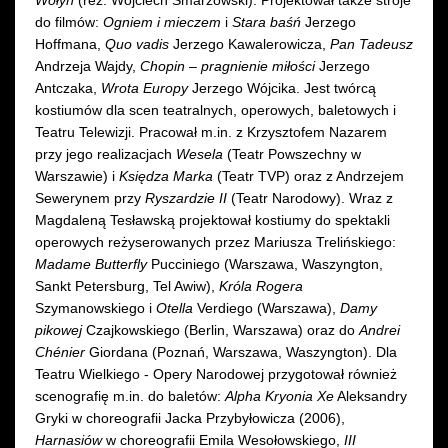
do filmów:
Ogniem i mieczem
i
Stara baśń
Jerzego
Hoffmana,
Quo vadis
Jerzego Kawalerowicza,
Pan Tadeusz
Andrzeja Wajdy,
Chopin – pragnienie miłości
Jerzego
Antczaka,
Wrota Europy
Jerzego Wójcika. Jest twórcą
kostiumów dla scen teatralnych, operowych, baletowych i
Teatru Telewizji. Pracował m.in. z Krzysztofem Nazarem
przy jego realizacjach
Wesela
(Teatr Powszechny w
Warszawie) i
Księdza Marka
(Teatr TVP) oraz z Andrzejem
Sewerynem przy
Ryszardzie II
(Teatr Narodowy). Wraz z
Magdaleną Tesławską projektował kostiumy do spektakli
operowych reżyserowanych przez Mariusza Trelińskiego:
Madame Butterfly
Pucciniego (Warszawa, Waszyngton,
Sankt Petersburg, Tel Awiw),
Króla Rogera
Szymanowskiego i
Otella
Verdiego (Warszawa),
Damy
pikowej
Czajkowskiego (Berlin, Warszawa) oraz do
Andrei
Chénier
Giordana (Poznań, Warszawa, Waszyngton). Dla
Teatru Wielkiego - Opery Narodowej przygotował również
scenografię m.in. do baletów:
Alpha Kryonia Xe
Aleksandry
Gryki w choreografii Jacka Przybyłowicza (2006),
Harnasiów
w choreografii Emila Wesołowskiego,
III