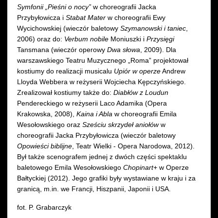
Symfonii „Pieśni o nocy”
w choreografii Jacka
Przybyłowicza i
Stabat Mater
w choreografii Ewy
Wycichowskiej (wieczór baletowy
Szymanowski i taniec
,
2006) oraz do:
Verbum nobile
Moniuszki i
Przysięgi
Tansmana (wieczór operowy
Dwa słowa
, 2009). Dla
warszawskiego Teatru Muzycznego „Roma” projektował
kostiumy do realizacji musicalu
Upiór w operze
Andrew
Lloyda Webbera w reżyserii Wojciecha Kępczyńskiego.
Zrealizował kostiumy także do:
Diabłów z Loudun
Pendereckiego w reżyserii Laco Adamika (Opera
Krakowska, 2008),
Kaina i Abla
w choreografii Emila
Wesołowskiego oraz
Sześciu skrzydeł aniołów
w
choreografii Jacka Przybyłowicza (wieczór baletowy
Opowieści biblijne
, Teatr Wielki - Opera Narodowa, 2012).
Był także scenografem jednej z dwóch części spektaklu
baletowego Emila Wesołowskiego
Chopinart+
w Operze
Bałtyckiej (2012). Jego grafiki były wystawiane w kraju i za
granicą, m.in. we Francji, Hiszpanii, Japonii i USA.
fot. P. Grabarczyk