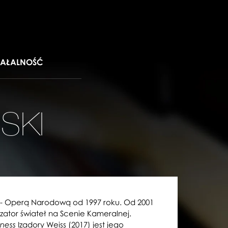
IAŁALNOŚĆ
SKI
 - Operą Narodową od 1997 roku. Od 2001
lizator świateł na Scenie Kameralnej.
Izadory Weiss (2017) jest jego
ness