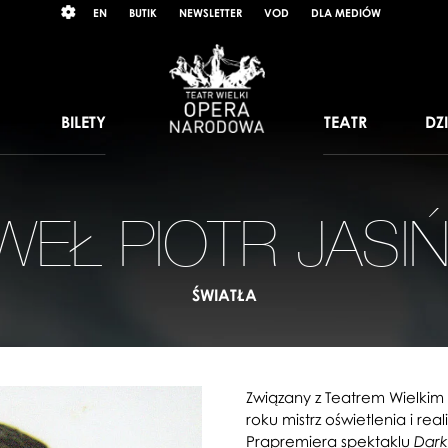
Wybierz
RAST
EN
BUTIK
NEWSLETTER
VOD
DLA MEDIÓW
język
angielski
BILETY
TEATR
DZ
WEŁ PIOTR JASIŃ
ŚWIATŁA
Związany z Teatrem Wielkim
roku mistrz oświetlenia i rea
Prapremiera spektaklu
Dark