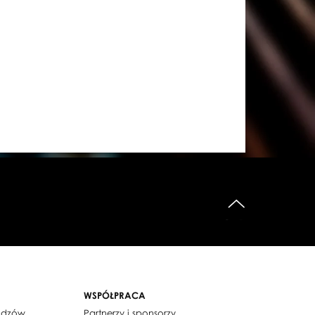
do góry
WSPÓŁPRACA
widzów
Partnerzy i sponsorzy