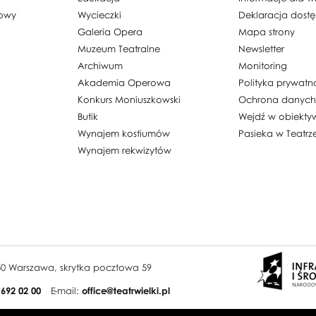
dowy
Wycieczki
Deklaracja dost
Galeria Opera
Mapa strony
Muzeum Teatralne
Newsletter
Archiwum
Monitoring
Akademia Operowa
Polityka prywatn
Konkurs Moniuszkowski
Ochrona danyc
Butik
Wejdź w obiekty
Wynajem kostiumów
Pasieka w Teatrz
Wynajem rekwizytów
950 Warszawa, skrytka pocztowa 59
 692 02 00
E-mail:
office@teatrwielki.pl