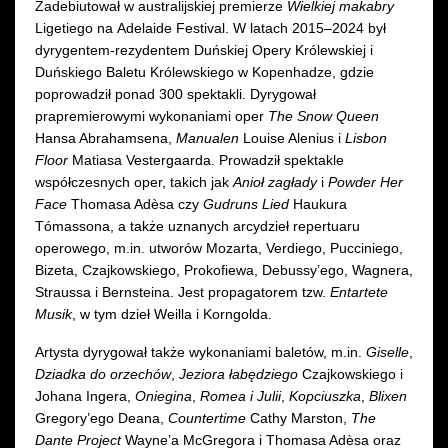
Zadebiutował w australijskiej premierze
Wielkiej makabry
Ligetiego na Adelaide Festival. W latach 2015–2024 był
dyrygentem-rezydentem Duńskiej Opery Królewskiej i
Duńskiego Baletu Królewskiego w Kopenhadze, gdzie
poprowadził ponad 300 spektakli. Dyrygował
prapremierowymi wykonaniami oper
The Snow Queen
Hansa Abrahamsena,
Manualen
Louise Alenius i
Lisbon
Floor
Matiasa Vestergaarda. Prowadził spektakle
współczesnych oper, takich jak
Anioł zagłady
i
Powder Her
Face
Thomasa Adèsa czy
Gudruns Lied
Haukura
Tómassona, a także uznanych arcydzieł repertuaru
operowego, m.in. utworów Mozarta, Verdiego, Pucciniego,
Bizeta, Czajkowskiego, Prokofiewa, Debussy’ego, Wagnera,
Straussa i Bernsteina. Jest propagatorem tzw.
Entartete
Musik
, w tym dzieł Weilla i Korngolda.
Artysta dyrygował także wykonaniami baletów, m.in.
Giselle
,
Dziadka do orzechów
,
Jeziora łabędziego
Czajkowskiego i
Johana Ingera,
Oniegina
,
Romea i Julii
,
Kopciuszka
,
Blixen
Gregory’ego Deana,
Countertime
Cathy Marston,
The
Dante Project
Wayne’a McGregora i Thomasa Adèsa oraz