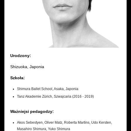
Wynajem kostiumów
Wynajem rekwizytów
Fundusze unijne
Dotacje celowe
Urodzony:
Shizuoka, Japonia
Szkoła:
Shimura Ballet School, Asaka, Japonia
Tanz Akademie Zürich, Szwajcaria (2016 - 2019)
Ważniejsi pedagodzy:
Akos Sebestyen, Oliver Matz, Roberta Martins, Udo Kersten,
Masahiro Shimura, Yuko Shimura