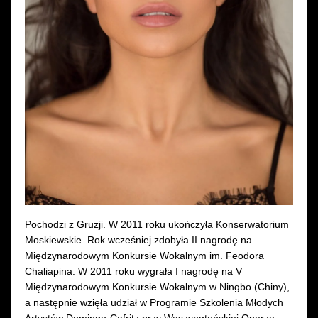
Wynajem kostiumów
Wynajem rekwizytów
Fundusze unijne
Dotacje celowe
Pochodzi z Gruzji. W 2011 roku ukończyła Konserwatorium
Moskiewskie. Rok wcześniej zdobyła II nagrodę na
Międzynarodowym Konkursie Wokalnym im. Feodora
Chaliapina. W 2011 roku wygrała I nagrodę na V
Międzynarodowym Konkursie Wokalnym w Ningbo (Chiny),
a następnie wzięła udział w Programie Szkolenia Młodych
Artystów Domingo-Cafritz przy Waszyngtońskiej Operze