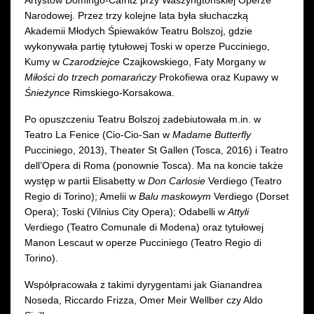
Narodowej. Przez trzy kolejne lata była słuchaczką
Akademii Młodych Śpiewaków Teatru Bolszoj, gdzie
wykonywała partię tytułowej Toski
w operze Pucciniego,
Kumy w
Czarodziejce
Czajkowskiego, Faty Morgany w
Miłości do trzech pomarańczy
Prokofiewa oraz Kupawy w
Śnieżynce
Rimskiego-Korsakowa.
Po opuszczeniu Teatru Bolszoj zadebiutowała m.in. w
Teatro La Fenice (Cio-Cio-San w
Madame Butterfly
Pucciniego,
2013), Theater St Gallen (Tosca, 2016) i Teatro
dell’Opera di Roma (ponownie Tosca). Ma na koncie także
występ w partii Elisabetty w
Don Carlosie
Verdiego (Teatro
Regio di Torino); Amelii w
Balu maskowym
Verdiego (Dorset
Opera); Toski (Vilnius City Opera); Odabelli w
Attyli
Verdiego (Teatro Comunale di Modena) oraz tytułowej
Manon Lescaut
w operze Pucciniego (Teatro Regio di
Torino).
Współpracowała z takimi dyrygentami jak Gianandrea
Noseda, Riccardo Frizza, Omer Meir Wellber czy Aldo