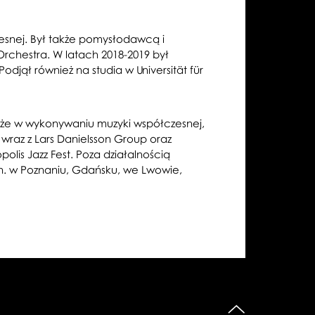
esnej. Był także pomysłodawcą i
Orchestra. W latach 2018-2019 był
djął również na studia w Universität für
akże w wykonywaniu muzyki współczesnej,
raz z Lars Danielsson Group oraz
lis Jazz Fest. Poza działalnością
in. w Poznaniu, Gdańsku, we Lwowie,
do góry