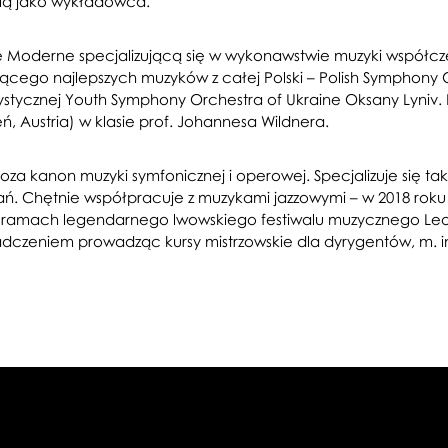
nią jako wykładowca.
ue Moderne specjalizującą się w wykonawstwie muzyki współcz
jącego najlepszych muzyków z całej Polski – Polish Symphony 
tycznej Youth Symphony Orchestra of Ukraine Oksany Lyniv. Po
, Austria) w klasie prof. Johannesa Wildnera.
za kanon muzyki symfonicznej i operowej. Specjalizuje się t
 Chętnie współpracuje z muzykami jazzowymi – w 2018 roku w
w ramach legendarnego lwowskiego festiwalu muzycznego Leopo
świadczeniem prowadząc kursy mistrzowskie dla dyrygentów, m. 