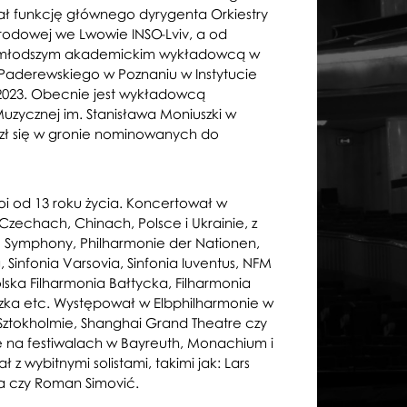
ł funkcję głównego dyrygenta Orkiestry
arodowej we Lwowie INSO-Lviv, a od
ajmłodszym akademickim wykładowcą w
 Paderewskiego w Poznaniu w Instytucie
2023. Obecnie jest wykładowcą
zycznej im. Stanisława Moniuszki w
zł się w gronie nominowanych do
oi od 13 roku życia. Koncertował w
 Czechach, Chinach, Polsce i Ukrainie, z
e Symphony, Philharmonie der Nationen,
 Sinfonia Varsovia, Sinfonia Iuventus, NFM
ska Filharmonia Bałtycka, Filharmonia
zka etc. Występował w Elbphilharmonie w
ztokholmie, Shanghai Grand Theatre czy
 na festiwalach w Bayreuth, Monachium i
 wybitnymi solistami, takimi jak: Lars
a czy Roman Simović.