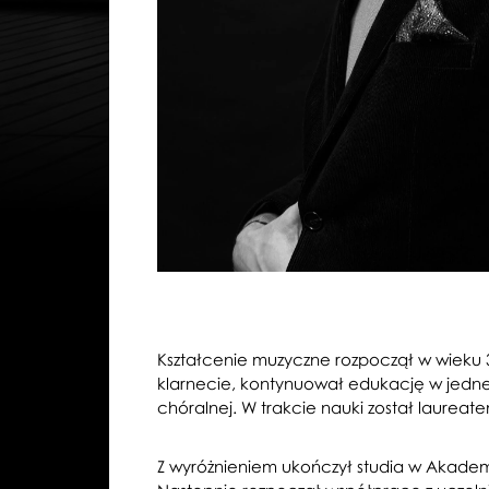
Kształcenie muzyczne rozpoczął w wieku 3 
klarnecie, kontynuował edukację w jednej
chóralnej. W trakcie nauki został laureat
Z wyróżnieniem ukończył studia w Akadem