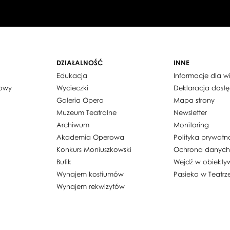
DZIAŁALNOŚĆ
INNE
Edukacja
Informacje dla 
dowy
Wycieczki
Deklaracja dost
Galeria Opera
Mapa strony
Muzeum Teatralne
Newsletter
Archiwum
Monitoring
Akademia Operowa
Polityka prywatn
Konkurs Moniuszkowski
Ochrona danyc
Butik
Wejdź w obiekty
Wynajem kostiumów
Pasieka w Teatrz
Wynajem rekwizytów