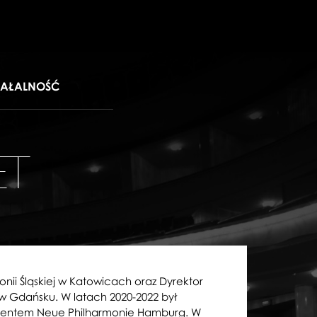
IAŁALNOŚĆ
ET
onii Śląskiej w Katowicach oraz Dyrektor
w Gdańsku. W latach 2020-2022 był
gentem Neue Philharmonie Hamburg. W