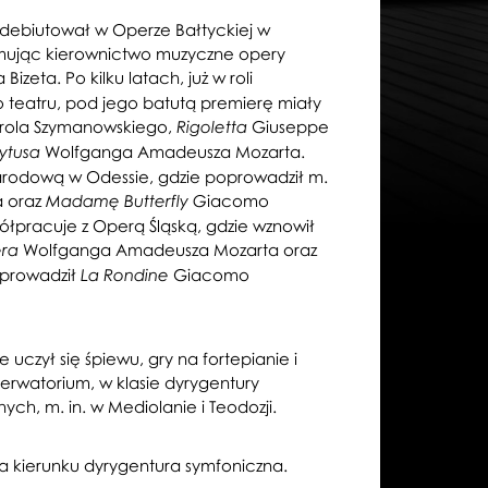
debiutował w Operze Bałtyckiej w
mując kierownictwo muzyczne opery
izeta. Po kilku latach, już w roli
teatru, pod jego batutą premierę miały
rola Szymanowskiego,
Giuseppe
Rigoletta
Wolfganga Amadeusza Mozarta.
ytusa
rodową w Odessie, gdzie poprowadził m.
a oraz
iacomo
Madamę Butterfly G
ółpracuje z Operą Śląską, gdzie wznowił
Wolfganga Amadeusza Mozarta oraz
era
oprowadził
Giacomo
La Rondine
uczył się śpiewu, gry na fortepianie i
erwatorium, w klasie dyrygentury
ch, m. in. w Mediolanie i Teodozji.
 kierunku dyrygentura symfoniczna.