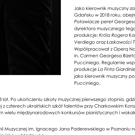
Jako kierownik muzyczny za
Gdańsku w 2018 roku, obej
Georgesa B
Poławiacze pereł
dyrektora muzycznego tego 
produkcje:
Ka
Króla Rogera
Verdiego oraz
Łaskawości T
Współpracował z Operą Na
in.
Georgesa Bizet
Carmen
Pucciniego. Regularnie wsp
produkcje
La Finta Giardini
jako kierownik muzyczny p
Pucciniego.
lat. Po ukończeniu szkoły muzycznej pierwszego stopnia, gdzie 
 z czterech ukraińskich szkół talentów przy Charkowskim Kons
em wielu międzynarodowych konkursów pianistycznych i wokalny
ii Muzycznej im. Ignacego Jana Paderewskiego w Poznaniu na