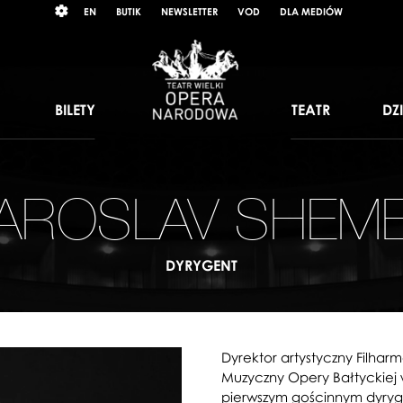
Wybierz
RAST
EN
BUTIK
NEWSLETTER
VOD
DLA MEDIÓW
język
angielski
BILETY
TEATR
DZ
AROSLAV SHEM
DYRYGENT
Dyrektor artystyczny Filharm
Muzyczny Opery Bałtyckiej 
pierwszym gościnnym dyry