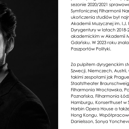
sezonie 2020/2021 sprawowa
Symfonicznej Filharmonii N
ukończenia studiów był n
Akademii Muzycznej im. I.J.
Dyrygentury w latach 2018-
akademickim w Akademii Mu
Gdańsku. W 2023 roku znala
Paszportów Polityki.
Za pulpitem dyrygenckim st
Szwecji, Niemczech, Austrii,
takimi zespołami jak Pragu
Staatstheater Braunschweig,
Filharmonia Wrocławska, Pol
Poznańska, Filharmonia Łód
Hamburgu, Konserthuset w S
Harbin Opera House a także
Hong Kongu. Współpracował z
Danielsson, Sonya Yonchev