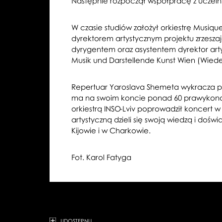
Następnie rozpoczął współpracę z uczel
W czasie studiów założył orkiestrę Musiq
dyrektorem artystycznym projektu zrzesza
dyrygentem oraz asystentem dyrektor artys
Musik und Darstellende Kunst Wien (Wiedeń
Repertuar Yaroslava Shemeta wykracza po
ma na swoim koncie ponad 60 prawykonań.
orkiestrą INSO-Lviv poprowadził koncert 
artystyczną dzieli się swoją wiedzą i do
Kijowie i w Charkowie.
Fot. Karol Fatyga
UDOSTĘPNIJ