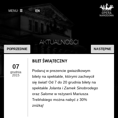
Kup bilet
Wybierz
język
angielski
MENU
Wystawy 2026/27
EN
Informacje dla widzów
DZIAŁALNOŚĆ
Aktualności
VOD
Zwroty biletów
Polski Balet Narodowy
Edukacja
BILET
Cennik w sezonie 2026/27
ŚWIĄTECZN
Ludzie
AKTUALNOŚCI
Wycieczki
POPRZEDNIE
NASTĘPNE
Miejsce
Galeria Opera
BILET ŚWIĄTECZNY
Kulisy
07
Muzeum Teatralne
Podaruj w prezencie gwiazdkowym
grudnia
Historia
2015
bilety na spektakle, którymi zachwycił
Akademia Operowa
się świat! Od 7 do 20 grudnia bilety na
Kontakt
spektakle
Jolanta i Zamek Sinobrodego
Konkurs Moniuszkowski
oraz
Salome
w reżyserii Mariusza
Trelińskiego można nabyć z 30%
Dla mediów
zniżką!
Organizacja imprez