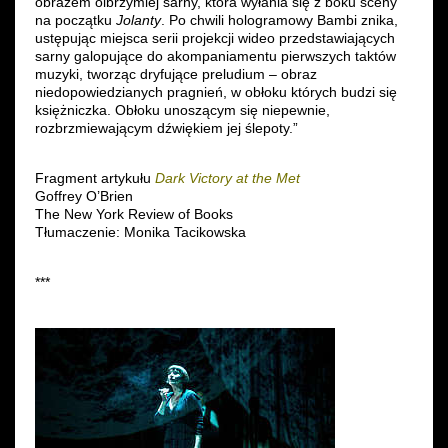
obrazem olbrzymiej sarny, która wyłania się z boku sceny
na początku
Jolanty
. Po chwili hologramowy Bambi znika,
ustępując miejsca serii projekcji wideo przedstawiających
sarny galopujące do akompaniamentu pierwszych taktów
muzyki, tworząc dryfujące preludium – obraz
niedopowiedzianych pragnień, w obłoku których budzi się
księżniczka. Obłoku unoszącym się niepewnie,
rozbrzmiewającym dźwiękiem jej ślepoty.”
Fragment artykułu
Dark Victory at the Met
Goffrey O’Brien
The New York Review of Books
Tłumaczenie: Monika Tacikowska
***