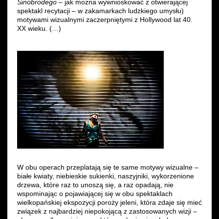
Sinobrodego
– jak można wywnioskować z otwierającej
spektakl recytacji – w zakamarkach ludzkiego umysłu)
motywami wizualnymi zaczerpniętymi z Hollywood lat 40.
XX wieku. (…)
W obu operach przeplatają się te same motywy wizualne –
białe kwiaty, niebieskie sukienki, naszyjniki, wykorzenione
drzewa, które raz to unoszą się, a raz opadają, nie
wspominając o pojawiającej się w obu spektaklach
wielkopańskiej ekspozycji poroży jeleni, która zdaje się mieć
związek z najbardziej niepokojącą z zastosowanych wizji –