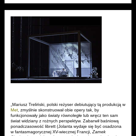
Wynajem kostiumów
Wynajem rekwizytów
Fundusze unijne
Dotacje celowe
„Mariusz Treliński, polski reżyser debiutujący tą produkcją w
Met
, zmyślnie skonstruował obie opery tak, by
funkcjonowały jako światy równoległe lub wręcz ten sam
świat widziany z rożnych perspektyw. Zabarwił baśniową
ponadczasowość librett (Jolanta wydaje się być osadzona
w fantasmagorycznej XV-wiecznej Francji,
Zamek