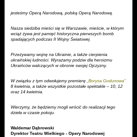
Wynajem kostiumów
jesteśmy Operą Narodową, polską Operą Narodową.
Wynajem rekwizytów
Nasza siedziba mieści się w Warszawie, mieście, w którym
wciąż żywa jest pamięć historyczna pierwszych bomb
Fundusze unijne
spadających podczas II Wojny Światowej.
Dotacje celowe
Przeżywamy wojnę na Ukrainie, a także cierpienia
ukraińskiej ludności. Wyrażamy podziw dla heroizmu
Ukraińców walczących w obronie swojej Ojczyzny.
W związku z tym odwołujemy premierę
„Borysa Godunowa”
8 kwietnia, a także wszystkie pozostałe spektakle – 10, 12
oraz 14 kwietnia.
Wierzymy, że będziemy mogli wrócić do realizacji tego
dzieła w czasie pokoju.
Waldemar Dąbrowski
Dyrektor Teatru Wielkiego - Opery Narodowej