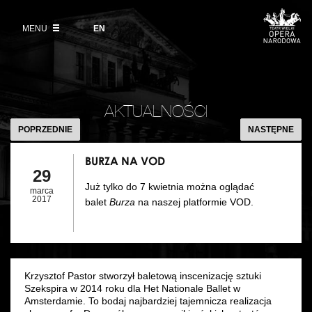
Kup bilet
Wybierz
język
angielski
MENU
Wystawy 2026/27
EN
Informacje dla widzów
DZIAŁALNOŚĆ
Aktualności
VOD
Zwroty biletów
Polski Balet Narodowy
Edukacja
BURZA
Cennik w sezonie 2026/27
NA
Ludzie
AKTUALNOŚCI
Wycieczki
VOD
POPRZEDNIE
NASTĘPNE
Miejsce
Galeria Opera
BURZA NA VOD
Kulisy
29
Muzeum Teatralne
Już tylko do 7 kwietnia można oglądać
marca
Historia
2017
balet
Burza
na naszej platformie VOD.
Akademia Operowa
Kontakt
Konkurs Moniuszkowski
Dla mediów
Krzysztof Pastor stworzył baletową inscenizację sztuki
Szekspira w 2014 roku dla Het Nationale Ballet w
Organizacja imprez
Amsterdamie. To bodaj najbardziej tajemnicza realizacja