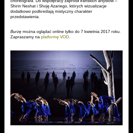
choreografa. Do współpracy zaprosił irańskich artystów –
Shirin Neshat i Shoję Azariego, których wizualizacje
Wynajem kostiumów
dodatkowo podkreślają mistyczny charakter
przedstawienia.
Wynajem rekwizytów
Burzę
można oglądać online tylko do 7 kwietnia 2017 roku.
Fundusze unijne
Zapraszamy na
platformę VOD
.
Dotacje celowe