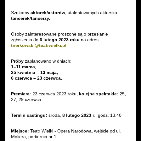
Szukamy
aktorek/aktorów
, utalentowanych aktorsko
tancerek/tancerzy.
Osoby zainteresowane proszone są o przesłanie
zgłoszenia do
6 lutego 2023 roku
na adres
tnerkowski@teatrwielki.pl
.
Próby
zaplanowano w dniach:
1–11 marca,
25 kwietnia – 13 maja,
6 czerwca – 23 czerwca.
Premiera:
23 czerwca 2023 roku,
kolejne spektakle:
25,
27, 29 czerwca
Termin castingu:
środa,
8 lutego 2023 r
., godz. 13.40
Miejsce:
Teatr Wielki - Opera Narodowa, wejście od ul.
Moliera, portiernia nr 1