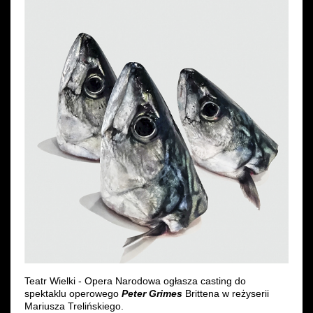
Wynajem kostiumów
Wynajem rekwizytów
Fundusze unijne
Dotacje celowe
Teatr Wielki - Opera Narodowa ogłasza casting do
spektaklu operowego
Peter Grimes
Brittena w reżyserii
Mariusza Trelińskiego.