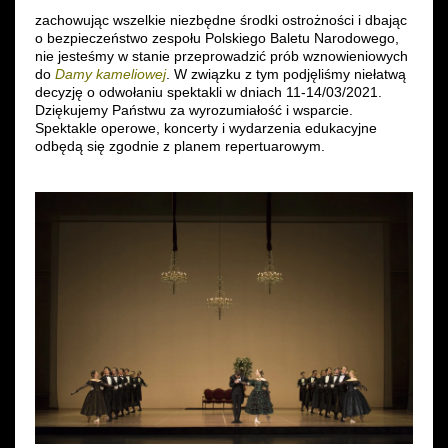
zachowując wszelkie niezbędne środki ostrożności i dbając
Wynajem kostiumów
o bezpieczeństwo zespołu Polskiego Baletu Narodowego,
nie jesteśmy w stanie przeprowadzić prób wznowieniowych
do
Damy kameliowej
. W związku z tym podjęliśmy niełatwą
Wynajem rekwizytów
decyzję o odwołaniu spektakli w dniach 11-14/03/2021.
Dziękujemy Państwu za wyrozumiałość i wsparcie.
Fundusze unijne
Spektakle operowe, koncerty i wydarzenia edukacyjne
odbędą się zgodnie z planem repertuarowym.
Dotacje celowe