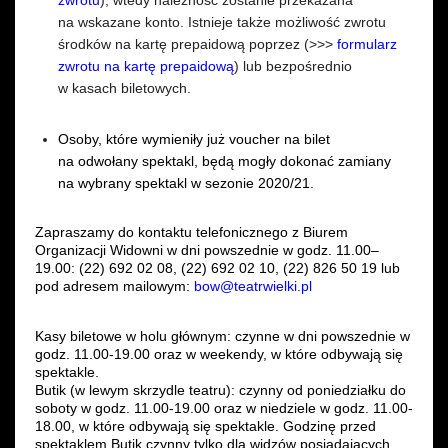
zwrotu
), wtedy należność zostanie przekazana
na wskazane konto. Istnieje także możliwość zwrotu
środków na kartę prepaidową poprzez (>>>
formularz
zwrotu na kartę prepaidową
) lub bezpośrednio
w kasach biletowych.
Osoby, które wymieniły już voucher na bilet
na odwołany spektakl, będą mogły dokonać zamiany
na wybrany spektakl w sezonie 2020/21.
Zapraszamy do kontaktu telefonicznego z Biurem
Organizacji Widowni w dni powszednie w godz. 11.00–
19.00: (22) 692 02 08, (22) 692 02 10, (22) 826 50 19 lub
pod adresem mailowym:
bow@teatrwielki.pl
Kasy biletowe w holu głównym: czynne w dni powszednie w
godz. 11.00-19.00 oraz w weekendy, w które odbywają się
spektakle.
Butik (w lewym skrzydle teatru):
czynny od poniedziałku do
soboty w godz. 11.00-19.00 oraz w niedziele w godz. 11.00-
18.00, w które odbywają się spektakle. Godzinę przed
spektaklem Butik czynny tylko dla widzów posiadających