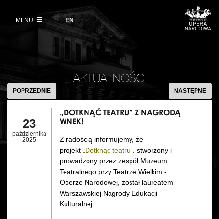
Kup bilet
Wybierz
język
angielski
MENU
Wystawy 2026/27
EN
Informacje dla widzów
DZIAŁALNOŚĆ
Aktualności
VOD
Zwroty biletów
Polski Balet Narodowy
Edukacja
„DOTKNĄĆ
Cennik w sezonie 2026/27
TEATRU”
Ludzie
AKTUALNOŚCI
Wycieczki
Z
POPRZEDNIE
NASTĘPNE
Miejsce
NAGRODĄ
Galeria Opera
WNEK!
„DOTKNĄĆ TEATRU” Z NAGRODĄ
Kulisy
WNEK!
23
Muzeum Teatralne
października
Z radością informujemy, że
Historia
2025
Akademia Operowa
projekt
„Dotknąć teatru”
, stworzony i
prowadzony przez zespół Muzeum
Kontakt
Konkurs Moniuszkowski
Teatralnego przy Teatrze Wielkim -
Operze Narodowej, został laureatem
Dla mediów
Warszawskiej Nagrody Edukacji
Kulturalnej
Organizacja imprez