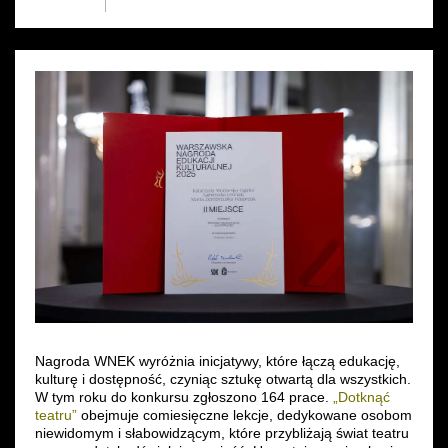
Wynajem kostiumów
Wynajem rekwizytów
Fundusze unijne
Dotacje celowe
Nagroda WNEK wyróżnia inicjatywy, które łączą edukację,
kulturę i dostępność, czyniąc sztukę otwartą dla wszystkich.
W tym roku do konkursu zgłoszono 164 prace.
„Dotknąć
teatru”
obejmuje comiesięczne lekcje, dedykowane osobom
niewidomym i słabowidzącym, które przybliżają świat teatru