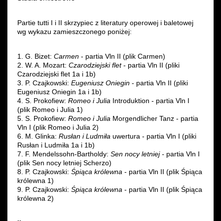
Partie tutti I i II skrzypiec z literatury operowej i baletowej
wg wykazu zamieszczonego poniżej:
1. G. Bizet:
Carmen
- partia Vln II (plik Carmen)
2. W. A. Mozart:
Czarodziejski flet
- partia Vln II (pliki
Czarodziejski flet 1a i 1b)
3. P. Czajkowski:
Eugeniusz Oniegin
- partia Vln II (pliki
Eugeniusz Oniegin 1a i 1b)
4. S. Prokofiew:
Romeo i Julia
Introduktion - partia Vln I
(plik Romeo i Julia 1)
5. S. Prokofiew:
Romeo i Julia
Morgendlicher Tanz - partia
Vln I (plik Romeo i Julia 2)
6. M. Glinka:
Rusłan i Ludmiła
uwertura - partia Vln I (pliki
Rusłan i Ludmiła 1a i 1b)
7. F. Mendelssohn-Bartholdy:
Sen nocy letniej -
partia Vln I
(plik Sen nocy letniej Scherzo)
8. P. Czajkowski:
Śpiąca królewna
- partia Vln II (plik Śpiąca
królewna 1)
9. P. Czajkowski:
Śpiąca królewna
- partia Vln II (plik Śpiąca
królewna 2)