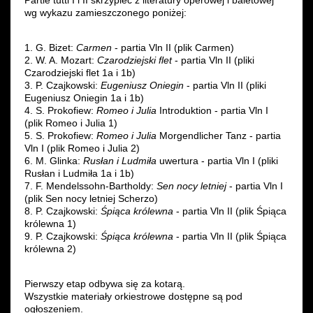
Partie tutti I i II skrzypiec z literatury operowej i baletowej
wg wykazu zamieszczonego poniżej:
1. G. Bizet:
Carmen
- partia Vln II (plik Carmen)
2. W. A. Mozart:
Czarodziejski flet
- partia Vln II (pliki
Czarodziejski flet 1a i 1b)
3. P. Czajkowski:
Eugeniusz Oniegin
- partia Vln II (pliki
Eugeniusz Oniegin 1a i 1b)
4. S. Prokofiew:
Romeo i Julia
Introduktion - partia Vln I
(plik Romeo i Julia 1)
5. S. Prokofiew:
Romeo i Julia
Morgendlicher Tanz - partia
Vln I (plik Romeo i Julia 2)
6. M. Glinka:
Rusłan i Ludmiła
uwertura - partia Vln I (pliki
Rusłan i Ludmiła 1a i 1b)
7. F. Mendelssohn-Bartholdy:
Sen nocy letniej
- partia Vln I
(plik Sen nocy letniej Scherzo)
8. P. Czajkowski:
Śpiąca królewna
- partia Vln II (plik Śpiąca
królewna 1)
9. P. Czajkowski:
Śpiąca królewna
- partia Vln II (plik Śpiąca
królewna 2)
Pierwszy etap odbywa się za kotarą.
Wszystkie materiały orkiestrowe dostępne są pod
ogłoszeniem.