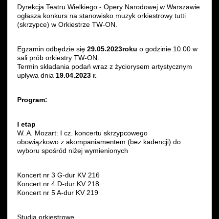
Dyrekcja Teatru Wielkiego - Opery Narodowej w Warszawie
Wynajem kostiumów
ogłasza konkurs na stanowisko muzyk orkiestrowy tutti
(skrzypce) w Orkiestrze TW-ON.
Wynajem rekwizytów
Egzamin odbędzie się
29.05.2023
roku
o godzinie 10.00 w
sali prób orkiestry TW-ON.
Fundusze unijne
Termin składania podań wraz z życiorysem artystycznym
upływa dnia
19.04.2023 r.
Dotacje celowe
Program:
I etap
W. A. Mozart: I cz. koncertu skrzypcowego
obowiązkowo z akompaniamentem (bez kadencji) do
wyboru spośród niżej wymienionych
Koncert nr 3 G-dur KV 216
Koncert nr 4 D-dur KV 218
Koncert nr 5 A-dur KV 219
Studia orkiestrowe