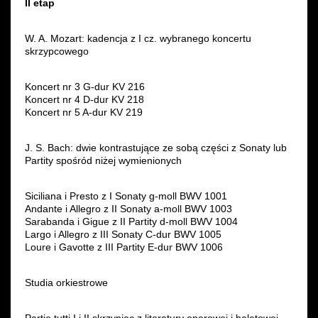
II etap
W. A. Mozart: kadencja z I cz. wybranego koncertu
skrzypcowego
Koncert nr 3 G-dur KV 216
Koncert nr 4 D-dur KV 218
Koncert nr 5 A-dur KV 219
J. S. Bach: dwie kontrastujące ze sobą części z Sonaty lub
Partity spośród niżej wymienionych
Siciliana i Presto z I Sonaty g-moll BWV 1001
Andante i Allegro z II Sonaty a-moll BWV 1003
Sarabanda i Gigue z II Partity d-moll BWV 1004
Largo i Allegro z III Sonaty C-dur BWV 1005
Loure i Gavotte z III Partity E-dur BWV 1006
Studia orkiestrowe