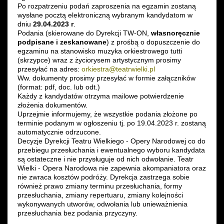
Po rozpatrzeniu podań zaproszenia na egzamin zostaną
wysłane pocztą elektroniczną wybranym kandydatom w
dniu
29.04.2023 r
.
Podania (skierowane do Dyrekcji TW-ON,
własnoręcznie
podpisane i zeskanowane
) z prośbą o dopuszczenie do
egzaminu na stanowisko muzyka orkiestrowego tutti
(skrzypce) wraz z życiorysem artystycznym prosimy
przesyłać na adres:
orkiestra@teatrwielki.pl
Ww. dokumenty prosimy przesyłać w formie załączników
(format: pdf, doc. lub odt.)
Każdy z kandydatów otrzyma mailowe potwierdzenie
złożenia dokumentów.
Uprzejmie informujemy, że wszystkie podania złożone po
terminie podanym w ogłoszeniu tj. po 19.04.2023 r. zostaną
automatycznie odrzucone.
Decyzje Dyrekcji Teatru Wielkiego - Opery Narodowej co do
przebiegu przesłuchania i ewentualnego wyboru kandydata
są ostateczne i nie przysługuje od nich odwołanie. Teatr
Wielki - Opera Narodowa nie zapewnia akompaniatora oraz
nie zwraca kosztów podróży. Dyrekcja zastrzega sobie
również prawo zmiany terminu przesłuchania, formy
przesłuchania, zmiany repertuaru, zmiany kolejności
wykonywanych utworów, odwołania lub unieważnienia
przesłuchania bez podania przyczyny.