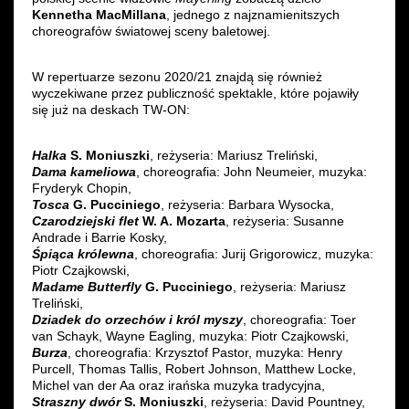
Kennetha MacMillana
, jednego z najznamienitszych
choreografów światowej sceny baletowej.
W repertuarze sezonu 2020/21 znajdą się również
wyczekiwane przez publiczność spektakle, które pojawiły
się już na deskach TW-ON:
Halka
S. Moniuszki
, reżyseria: Mariusz Treliński,
Dama kameliowa
, choreografia: John Neumeier, muzyka:
Fryderyk Chopin,
Tosca
G. Pucciniego
, reżyseria: Barbara Wysocka,
Czarodziejski flet
W. A. Mozarta
, reżyseria: Susanne
Andrade i Barrie Kosky,
Śpiąca królewna
, choreografia: Jurij Grigorowicz, muzyka:
Piotr Czajkowski,
Madame Butterfly
G. Pucciniego
, reżyseria: Mariusz
Treliński,
Dziadek do orzechów i król myszy
, choreografia: Toer
van Schayk, Wayne Eagling, muzyka: Piotr Czajkowski,
Burza
, choreografia: Krzysztof Pastor, muzyka: Henry
Purcell, Thomas Tallis, Robert Johnson, Matthew Locke,
Michel van der Aa oraz irańska muzyka tradycyjna,
Straszny dwór
S. Moniuszki
, reżyseria: David Pountney,