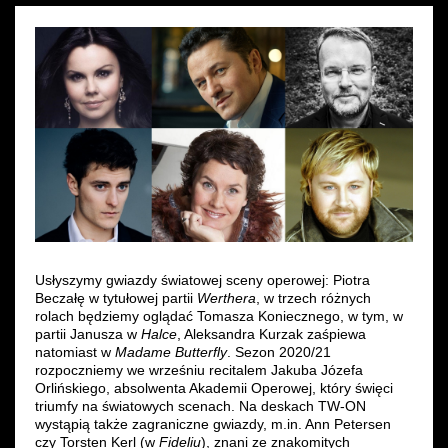
Wynajem kostiumów
Wynajem rekwizytów
Fundusze unijne
Dotacje celowe
Usłyszymy gwiazdy światowej sceny operowej: Piotra
Beczałę w tytułowej partii
Werthera
, w trzech różnych
rolach będziemy oglądać Tomasza Koniecznego, w tym, w
partii Janusza w
Halce
, Aleksandra Kurzak zaśpiewa
natomiast w
Madame Butterfly
. Sezon 2020/21
rozpoczniemy we wrześniu recitalem Jakuba Józefa
Orlińskiego, absolwenta Akademii Operowej, który święci
triumfy na światowych scenach. Na deskach TW-ON
wystąpią także zagraniczne gwiazdy, m.in. Ann Petersen
czy Torsten Kerl (w
Fideliu
), znani ze znakomitych