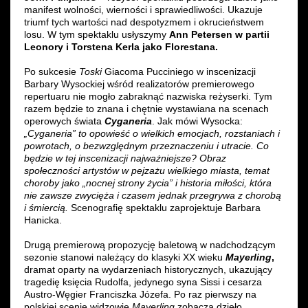
manifest wolności, wierności i sprawiedliwości. Ukazuje
triumf tych wartości nad despotyzmem i okrucieństwem
losu. W tym spektaklu usłyszymy
Ann Petersen w partii
Leonory i Torstena Kerla jako Florestana.
Po sukcesie
Toski
Giacoma Pucciniego w inscenizacji
Barbary Wysockiej wśród realizatorów premierowego
repertuaru nie mogło zabraknąć nazwiska reżyserki. Tym
razem będzie to znana i chętnie wystawiana na scenach
operowych świata
Cyganeria
. Jak mówi Wysocka:
„Cyganeria” to opowieść o wielkich emocjach, rozstaniach i
powrotach, o bezwzględnym przeznaczeniu i utracie. Co
będzie w tej inscenizacji najważniejsze? Obraz
społeczności artystów w pejzażu wielkiego miasta, temat
choroby jako „nocnej strony życia” i historia miłości, która
nie zawsze zwycięża i czasem jednak przegrywa z chorobą
i śmiercią.
Scenografię spektaklu zaprojektuje Barbara
Hanicka.
Drugą premierową propozycję baletową w nadchodzącym
sezonie stanowi należący do klasyki XX wieku
Mayerling
,
dramat oparty na wydarzeniach historycznych, ukazujący
tragedię księcia Rudolfa, jedynego syna Sissi i cesarza
Austro-Węgier Franciszka Józefa. Po raz pierwszy na
polskiej scenie widzowie
Mayerling
zobaczą dzieło