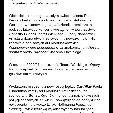
interpretacji partii Wagnerowskich.
Wielbiciele cenionego na całym świecie talentu Piotra
Beczały będą mogli podziwiać tenora w tytułowej partii
Werthera w planowanej na październik premierze, a
podczas lutowego koncertu wystąpi on w towarzystwie
Orkiestry i Chóru Teatru Wielkiego - Opery Narodowej.
Artysta wykona utwory ze swych najnowszych płyt. Nie
zabraknie popisowych arii Moniuszkowskich,
Wagnerowskiego
Lohengrina
oraz znakomitej arii
Nessun
dorma
z opery
Turandot
Giacoma Pucciniego.
W sezonie 2020/21 publiczność Teatru Wielkiego - Opery
Narodowej będzie miała możliwość zobaczenia aż
6
tytułów premierowych
.
Wydarzeniem sezonu z pewnością będzie
Cardillac
Paula
Hindemitha w reżyserii Mariusza Trelińskiego i ze
scenografią
Borisa Kudlički
. To jedna z najciekawszych
pozycji operowych XX wieku, nawiązująca do poetyki kina
noir
, oparta na utworze E.T.A. Hoffmanna
Panna de
Scudéry.
Partię tytułową wykona wybitny bas-baryton