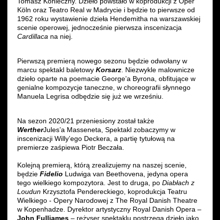
Tomasz Konieczny. Dzieło powstało w koprodukcji z Oper
Köln oraz Teatro Real w Madrycie i będzie to pierwsze od
1962 roku wystawienie dzieła Hendemitha na warszawskiej
scenie operowej, jednocześnie pierwsza inscenizacja
Cardillaca
na niej.
Pierwszą premierą nowego sezonu będzie odwołany w
marcu spektakl baletowy
Korsarz
. Niezwykle malownicze
dzieło oparte na poemacie George’a Byrona, obfitujące w
genialne kompozycje taneczne, w choreografii słynnego
Manuela Legrisa odbędzie się już we wrześniu.
Na sezon 2020/21 przeniesiony został także
Werther
Jules’a Masseneta, Spektakl zobaczymy w
inscenizacji Willy’ego Deckera, a partię tytułową na
premierze zaśpiewa Piotr Beczała.
Kolejną premierą, którą zrealizujemy na naszej scenie,
będzie
Fidelio
Ludwiga van Beethovena, jedyna opera
tego wielkiego kompozytora. Jest to druga, po
Diabłach z
Loudun
Krzysztofa Pendereckiego, koprodukcja Teatru
Wielkiego - Opery Narodowej z The Royal Danish Theatre
w Kopenhadze. Dyrektor artystyczny Royal Danish Opera –
John Fulljames
– reżyser spektaklu postrzega dzieło jako