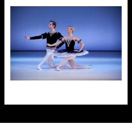
Wynajem kostiumów
Wynajem rekwizytów
Fundusze unijne
Dotacje celowe