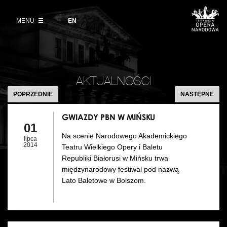
Kup bilet
Wybierz
język
angielski
MENU
Wystawy 2026/27
EN
Informacje dla widzów
DZIAŁALNOŚĆ
Aktualności
VOD
Zwroty biletów
Polski Balet Narodowy
Edukacja
GWIAZDY
Cennik w sezonie 2026/27
PBN
Ludzie
AKTUALNOŚCI
Wycieczki
W
POPRZEDNIE
NASTĘPNE
Miejsce
MIŃSKU
Galeria Opera
GWIAZDY PBN W MIŃSKU
Kulisy
01
Muzeum Teatralne
Na scenie Narodowego Akademickiego
lipca
Historia
2014
Teatru Wielkiego Opery i Baletu
Akademia Operowa
Republiki Białorusi w Mińsku trwa
Kontakt
międzynarodowy festiwal pod nazwą
Konkurs Moniuszkowski
Lato Baletowe w Bolszom.
Dla mediów
Organizacja imprez