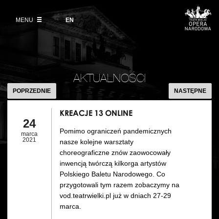
Kup bilet
Wybierz
język
angielski
MENU
Wystawy 2026/27
EN
Informacje dla widzów
DZIAŁALNOŚĆ
Aktualności
VOD
Zwroty biletów
Polski Balet Narodowy
Edukacja
KREACJE
Cennik w sezonie 2026/27
13
Ludzie
AKTUALNOŚCI
Wycieczki
ONLINE
POPRZEDNIE
NASTĘPNE
Miejsce
Galeria Opera
KREACJE 13 ONLINE
Kulisy
24
Muzeum Teatralne
Pomimo ograniczeń pandemicznych
marca
Historia
2021
nasze kolejne warsztaty
Akademia Operowa
choreograficzne znów zaowocowały
Kontakt
inwencją twórczą kilkorga artystów
Konkurs Moniuszkowski
Polskiego Baletu Narodowego. Co
przygotowali tym razem zobaczymy na
Dla mediów
vod.teatrwielki.pl już w dniach 27-29
marca.
Organizacja imprez