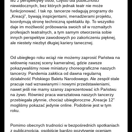
też z perspektywy osób, często dla publiczności
niewidocznych, bez których jednak teatr nie może
funkcjonować. I tak np. tancerze redagują programy do
„Kreacji”, bywają inspicjentami, menadżerami projektu,
koordynują stronę techniczną spektaklu itp. To wszystko
daje im możliwość próbowania swoich sił w rozmaitych
profesjach teatralnych, a tym samym otworzenia sobie
innych perspektyw zawodowych po zakończeniu pięknej,
ale niestety niezbyt długiej kariery tanecznej.
Od ubiegłego roku wciąż nie możemy zaprosić Państwa na
widownię naszej sceny kameralnej, gdzie zawsze
pokazywaliśmy nowe miniatury choreograficzne naszych
tancerzy. Pandemia zakłóca od dawna regularną
działalność Polskiego Baletu Narodowego. Ale zespół stale
pracuje nad wznawianymi i nowymi przedstawieniami,
nawet jeśli nie mamy szansy zaprezentować ich Państwu
na żywo. Również praca warsztatowa naszych tancerzy
przebiegała płynnie, chociaż ubiegłoroczne „Kreacje 12”
mogliśmy pokazać jedynie online. Podobnie jest w tym
roku.
Pomimo obecnych trudności w bezpośrednich spotkaniach
z publicznością, osobiście bardzo pozytywnie oceniam