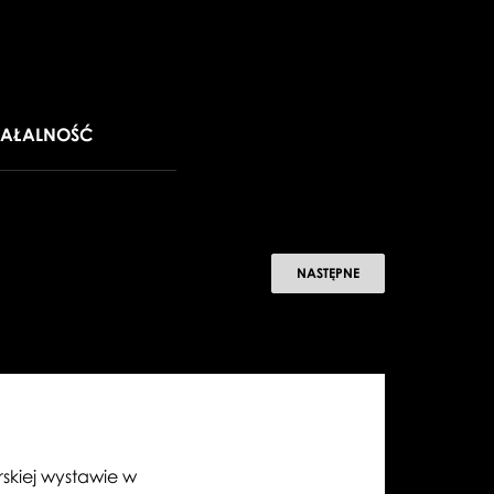
IAŁALNOŚĆ
KRZYSZTOF
NASTĘPNE
PASTOR
I
SZTUKA
HOLENDERSKA
skiej wystawie w