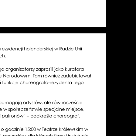
zydencji holenderskiej w Radzie Unii
ch.
organizatorzy zaprosili jako kuratora
ecie Narodowym. Tam również zadebiutował
ni funkcję choreografa-rezydenta tego
spomagają artystów, ale równocześnie
uje w społeczeństwie specjalne miejsce,
ej patronów” – podkreśla choreograf.
 o godzinie 15:00 w Teatrze Królewskim w
, powodów, dla których firmy i instytucje