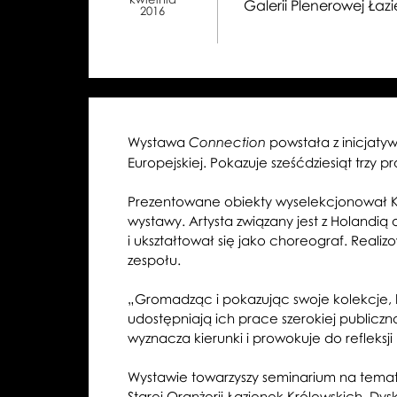
Galerii Plenerowej Łaz
2016
Wystawa
powstała z inicjaty
Connection
Europejskiej. Pokazuje sześćdziesiąt trzy pr
Prezentowane obiekty wyselekcjonował Krz
wystawy. Artysta związany jest z Holandi
i ukształtował się jako choreograf. Real
zespołu.
„Gromadząc i pokazując swoje kolekcje, k
udostępniają ich prace szerokiej publiczno
wyznacza kierunki i prowokuje do refleksj
Wystawie towarzyszy seminarium na temat k
Starej Oranżerii Łazienek Królewskich. Dys