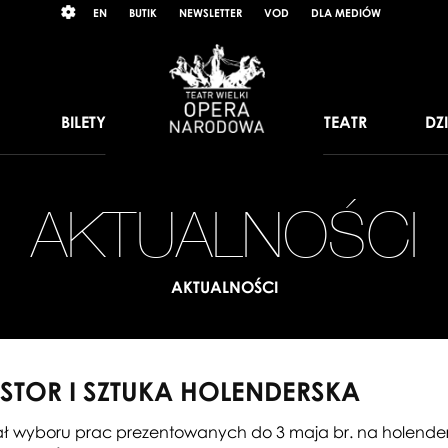
Wybierz
RAST
EN
BUTIK
NEWSLETTER
VOD
DLA MEDIÓW
język
angielski
BILETY
TEATR
DZ
AKTUALNOŚCI
AKTUALNOŚCI
STOR I SZTUKA HOLENDERSKA
nał wyboru prac prezentowanych do 3 maja br. na holender