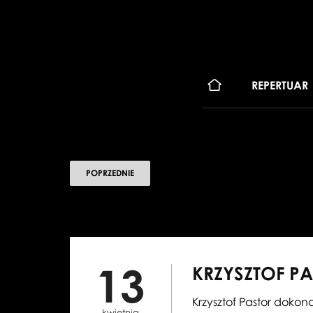
KONT
REPERTUAR
POPRZEDNIE
13
KRZYSZTOF PA
Krzysztof Pastor doko
kwietnia