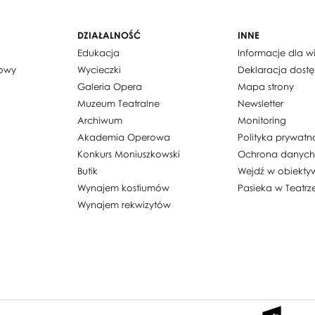
DZIAŁALNOŚĆ
INNE
Edukacja
Informacje dla 
dowy
Wycieczki
Deklaracja dost
Galeria Opera
Mapa strony
Muzeum Teatralne
Newsletter
Archiwum
Monitoring
Akademia Operowa
Polityka prywatn
Konkurs Moniuszkowski
Ochrona danyc
Butik
Wejdź w obiekty
Wynajem kostiumów
Pasieka w Teatrz
Wynajem rekwizytów