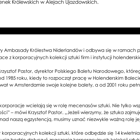
ienek Królewskich w Alejach Ujazdowskich.
wy Ambasady Królestwa Niderlandów i odbywa się w ramach pre
ace z korporacyjnych kolekcji sztuki firm i instytucji holenderski
ysztof Pastor, dyrektor Polskiego Baletu Narodowego, którego 
ą od 1985 roku, kiedy to rozpoczął pracę w Holenderskim Bal
izował w Amsterdamie swoje kolejne balety, a od 2001 roku peł
orporacje wcielają się w rolę mecenasów sztuki. Nie tylko w
ści” – mówi Krzysztof Pastor. „Jeżeli wierzymy, że sztuka zajm
i nad naszą egzystencją, musimy uznać niezwykle ważną rolę j
orporacyjnych kolekcji sztuki, które odbędzie się 14 kwietnia
kusja będzie dotyczyć znaczenia korporacyjnych kolekcji sztuki