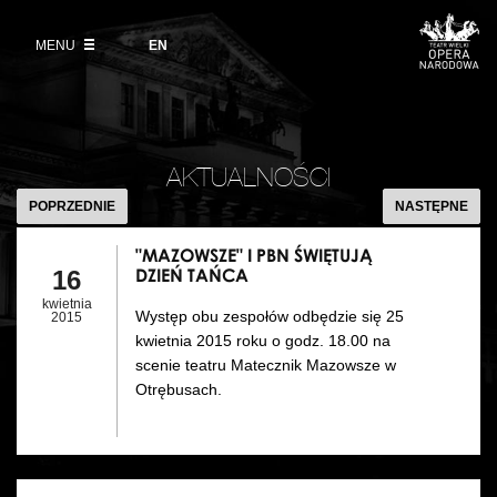
Kup bilet
Wybierz
język
angielski
MENU
Wystawy 2026/27
EN
Informacje dla widzów
DZIAŁALNOŚĆ
Aktualności
VOD
Zwroty biletów
Polski Balet Narodowy
Edukacja
"MAZOWSZE
Cennik w sezonie 2026/27
I
Ludzie
AKTUALNOŚCI
Wycieczki
PBN
POPRZEDNIE
NASTĘPNE
Miejsce
ŚWIĘTUJĄ
Galeria Opera
DZIEŃ
"MAZOWSZE" I PBN ŚWIĘTUJĄ
Kulisy
DZIEŃ TAŃCA
16
Muzeum Teatralne
TAŃCA
kwietnia
Występ obu zespołów odbędzie się 25
Historia
2015
Akademia Operowa
kwietnia 2015 roku o godz. 18.00 na
scenie teatru Matecznik Mazowsze w
Kontakt
Konkurs Moniuszkowski
Otrębusach.
Dla mediów
Organizacja imprez