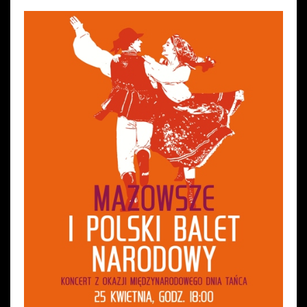
Wynajem kostiumów
Wynajem rekwizytów
Fundusze unijne
Dotacje celowe