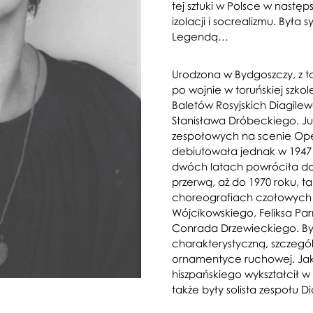
tej sztuki w Polsce w następ
izolacji i socrealizmu. Była
Legendą…
Urodzona w Bydgoszczy, z t
po wojnie w toruńskiej szkole
Baletów Rosyjskich Diagilewa
Stanisława Dróbeckiego. Ju
zespołowych na scenie Oper
debiutowała jednak w 1947 
dwóch latach powróciła do
przerwą, aż do 1970 roku, ta
choreografiach czołowych n
Wójcikowskiego, Feliksa Par
Conrada Drzewieckiego. Był
charakterystyczną, szczegó
ornamentyce ruchowej. Jak 
hiszpańskiego wykształcił w
także były solista zespołu D