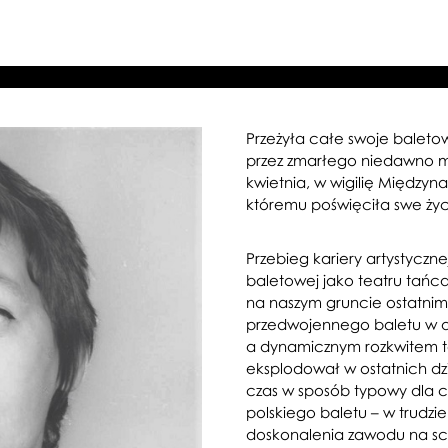
Przeżyła całe swoje baleto
przez zmarłego niedawno m
kwietnia, w wigilię Między
któremu poświęciła swe życi
Przebieg kariery artystyczne
baletowej jako teatru tańc
na naszym gruncie ostatni
przedwojennego baletu w d
a dynamicznym rozkwitem tec
eksplodował w ostatnich dzi
czas w sposób typowy dla 
polskiego baletu – w trudzi
doskonalenia zawodu na sc