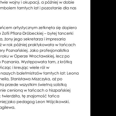
stwie wojny i okupacji, a później w dobie
 symbolem tamtych lat i pozostanie dla nas
ańcem artystycznym zetknęła się dopiero
 Zofii Pflanz-Dróbeckiej – byłej tancerki
, żony jego sekretarza i impresaria
ż w rok później praktykowała w tańcach
y Poznańskiej. Jako profesjonalistka
roku w Operze Wrocławskiej, lecz po
 Poznania. Występowała tam, z krótką
ńcząc i kreując wiele ról w
aszych baletmistrzów tamtych lat: Leona
nella, Stanisława Miszczyka, aż po
a przede wszystkim świetną solistką
lnie cenioną w tańcach o hiszpańskiej
twierdziła, tę znajomość tańca
 niej jako pedagog Leon Wójcikowski,
iagilewa.