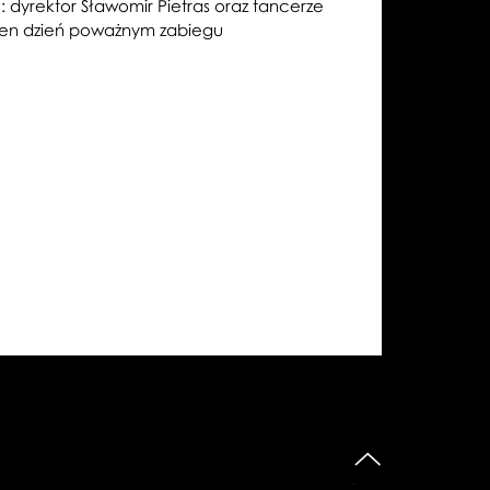
e: dyrektor Sławomir Pietras oraz tancerze
 ten dzień poważnym zabiegu
do góry