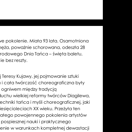
we pokolenie. Miała 93 lata. Osamotniona
ęża, poważnie schorowana, odeszła 28
narodowego Dnia Tańca – święta baletu,
e bez reszty.
j Teresy Kujawy, jej pojmowanie sztuki
a i cała twórczość choreograficzna były
m ogniwem między tradycją
uchu wielkiej reformy twórców Diagilewa,
hniki tańca i myśli choreograficznej, jaki
esięcioleciach XX wieku. Przeżyła ten
całego powojennego pokolenia artystów
e pospiesznej nauki i praktycznego
enie w warunkach kompletnej dewastacji