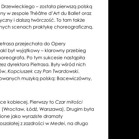
 Drzewieckiego – została pierwszą polską
ny w zespole Théâtre d’Art du Ballet oraz
czny i dalszą twórczość. To tam także
żnych scenach praktykę choreograficzną.
Pietrasa przejechała do Opery
l był wyjątkowy – klarowny przebieg
choreografa. Po tym sukcesie nastąpiła
ez dyrektora Pietrasa. Były wśród nich
,
czy
.
ów
Kopciuszek
Pan Twardowski
nspirowanych muzyką polską: Bacewiczówny,
ce kobiecej. Pierwszy to
Czar miłości
i (Wrocław, Łódź, Warszawa). Drugim była
ione jako wyraziste dramaty
 oszalałej z zazdrości w
, na długo
Medei