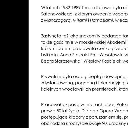
W latach 1982-1989 Teresa Kujawa była r
Satanowskiego, z którym owocnie współpr
z
,
i
, wiecz
Mandragorą
Mitami
Harnasiami
Zasłynęła też jako znakomity pedagog tań
także gościnnie w moskiewskiej Akademii 
którymi potem pracowała ceniła przede ws
byli m.in. Anna Staszak i Emil Wesołowski 
Beata Starczewska i Wiesław Kościelak we 
Prywatnie była osobą ciepłą i dowcipną,
zdystansowaną, pogodną i tolerancyjną. W
kolejnych wrocławskich premierach, które 
Pracowała z pasją w teatrach całej Pols
prawie 50 lat życia. Dlatego Opera Wroc
postępujące kłopoty z poruszaniem się, prz
obchodziła uroczyście swoje 90. urodziny 