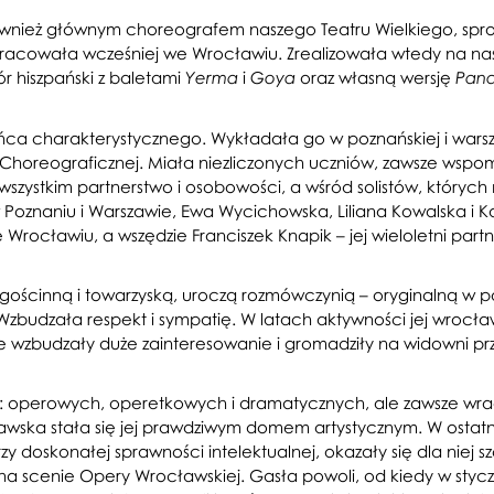
ównież głównym choreografem naszego Teatru Wielkiego, spr
acowała wcześniej we Wrocławiu. Zrealizowała wtedy na nas
ór hiszpański z baletami
i
oraz własną wersję
Yerma
Goya
Pana
ca charakterystycznego. Wykładała go w poznańskiej i warsza
Choreograficznej. Miała niezliczonych uczniów, zawsze wspom
zystkim partnerstwo i osobowości, a wśród solistów, których
w Poznaniu i Warszawie, Ewa Wycichowska, Liliana Kowalska i Ka
Wrocławiu, a wszędzie Franciszek Knapik – jej wieloletni partn
 gościnną i towarzyską, uroczą rozmówczynią – oryginalną w
zbudzała respekt i sympatię. W latach aktywności jej wrocławs
wzbudzały duże zainteresowanie i gromadziły na widowni przyj
ki: operowych, operetkowych i dramatycznych, ale zawsze wra
ławska stała się jej prawdziwym domem artystycznym. W ostat
y doskonałej sprawności intelektualnej, okazały się dla niej s
na scenie Opery Wrocławskiej. Gasła powoli, od kiedy w stycz