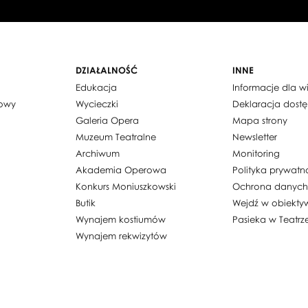
DZIAŁALNOŚĆ
INNE
Edukacja
Informacje dla 
dowy
Wycieczki
Deklaracja dost
Galeria Opera
Mapa strony
Muzeum Teatralne
Newsletter
Archiwum
Monitoring
Akademia Operowa
Polityka prywatn
Konkurs Moniuszkowski
Ochrona danyc
Butik
Wejdź w obiekty
Wynajem kostiumów
Pasieka w Teatrz
Wynajem rekwizytów