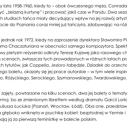
y lata 1958-1960, kiedy to – obok ówczesnego męża, Conrada
zyć „żelazną kurtynę” i pracować jakiś czas w Paryżu. Dwa sezo
 studiach tańca miały decydujący wpływ na jej rozwój artysty
cie do Poznania coraz mniej już tańczyła, zdobywając na ró
ę jednak rok 1972, kiedy na zaproszenie dyrektora Sławomira 
ma Chaczaturiana w obecności samego kompozytora. Spektak
tkowy pietyzm reżyserski odkryły Teresę Kujawę jako rasowego 
ch scenach, zwłaszcza tych prowadzonych w różnych latach prz
h tytułów, jak
,
,
Coppelia
Jezioro łabędzie
Dziadek do orzech
zego baletu, okazały się jej prace autorskie – w tym wiele i
ego, Różyckiego, Serockiego, Szymanowskiego, Twardowskiego.
ajęły, powtarzane na kilku scenach, dwa jej balety o tematy
bo ze zmienionym librettem według dramatu Garcii Lork
rmą,
uliusza Łuciuka (Poznań, Wrocław, Łódź). Oba one, przedstaw
a głęboko wniknęła w psychikę kobiet: bezpłodnej w
i
Yermie
ają ją za pierwszą feministkę w balecie polskim.