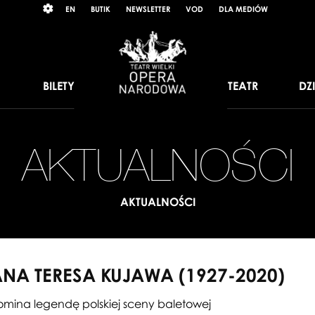
Wybierz
RAST
EN
BUTIK
NEWSLETTER
VOD
DLA MEDIÓW
język
angielski
BILETY
TEATR
DZ
AKTUALNOŚCI
AKTUALNOŚCI
NA TERESA KUJAWA (1927-2020)
mina legendę polskiej sceny baletowej