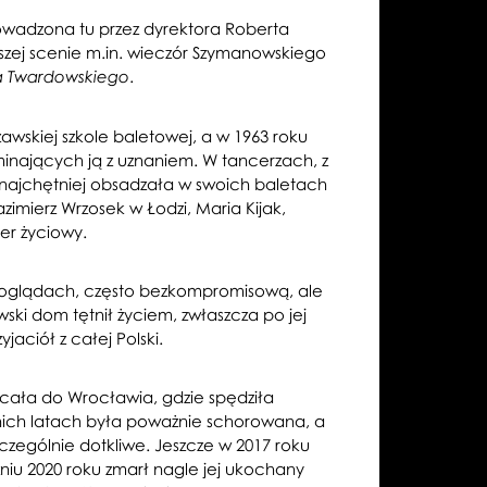
owadzona tu przez dyrektora Roberta
zej scenie m.in. wieczór Szymanowskiego
.
 Twardowskiego
wskiej szkole baletowej, a w 1963 roku
inających ją z uznaniem. W tancerzach, z
 najchętniej obsadzała w swoich baletach
zimierz Wrzosek w Łodzi, Maria Kijak,
er życiowy.
 poglądach, często bezkompromisową, ale
ki dom tętnił życiem, zwłaszcza po jej
aciół z całej Polski.
cała do Wrocławia, gdzie spędziła
nich latach była poważnie schorowana, a
zczególnie dotkliwe. Jeszcze w 2017 roku
niu 2020 roku zmarł nagle jej ukochany