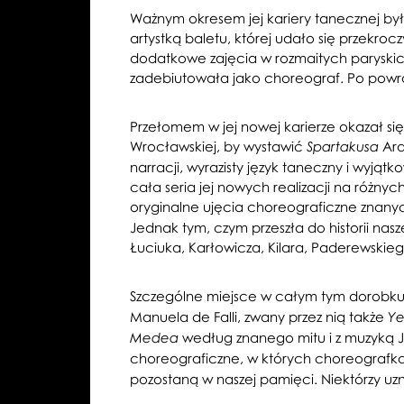
Ważnym okresem jej kariery tanecznej był
artystką baletu, której udało się przekroc
dodatkowe zajęcia w rozmaitych paryskich
zadebiutowała jako choreograf. Po powro
Przełomem w jej nowej karierze okazał si
Wrocławskiej, by wystawić
Ara
Spartakusa
narracji, wyrazisty język taneczny i wyją
cała seria jej nowych realizacji na różny
oryginalne ujęcia choreograficzne znanyc
Jednak tym, czym przeszła do historii nas
Łuciuka, Karłowicza, Kilara, Paderewski
Szczególne miejsce w całym tym dorobku z
Manuela de Falli, zwany przez nią także
Ye
według znanego mitu i z muzyką J
Medea
choreograficzne, w których choreografk
pozostaną w naszej pamięci. Niektórzy uzn