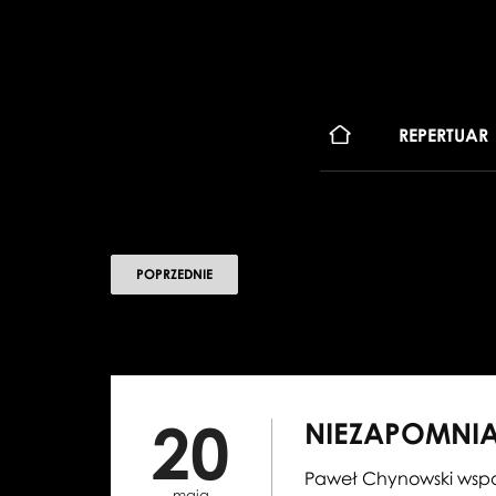
KONT
REPERTUAR
POPRZEDNIE
20
NIEZAPOMNIA
Paweł Chynowski wspo
maja