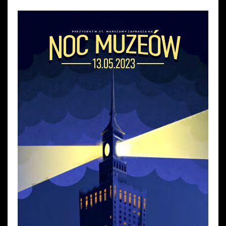
Wynajem kostiumów
Wynajem rekwizytów
Fundusze unijne
Dotacje celowe