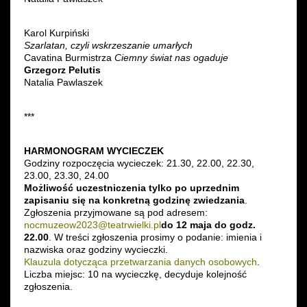
Karol Kurpiński
Szarlatan, czyli wskrzeszanie umarłych
Cavatina Burmistrza
Ciemny świat nas ogaduje
Grzegorz Pelutis
Natalia Pawlaszek
***
HARMONOGRAM WYCIECZEK
Godziny rozpoczęcia wycieczek: 21.30, 22.00, 22.30,
23.00, 23.30, 24.00
Możliwość uczestniczenia tylko po uprzednim
zapisaniu się na konkretną godzinę zwiedzania
.
Zgłoszenia przyjmowane są pod adresem:
nocmuzeow2023@teatrwielki.pl
do 12 maja do godz.
22.00
. W treści zgłoszenia prosimy o podanie: imienia i
nazwiska oraz godziny wycieczki.
Klauzula dotycząca przetwarzania danych osobowych
.
Liczba miejsc: 10 na wycieczkę, decyduje kolejność
zgłoszenia.