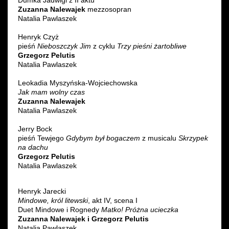
Dumka Jadwigi z II aktu
Zuzanna Nalewajek
mezzosopran
Natalia Pawlaszek
Henryk Czyż
pieśń
Nieboszczyk Jim
z cyklu
Trzy pieśni żartobliwe
Grzegorz Pelutis
Natalia Pawlaszek
Leokadia Myszyńska-Wojciechowska
Jak mam wolny czas
Zuzanna Nalewajek
Natalia Pawlaszek
Jerry Bock
pieśń Tewjego
Gdybym był bogaczem
z musicalu
Skrzypek
na dachu
Grzegorz Pelutis
Natalia Pawlaszek
Henryk Jarecki
Mindowe, król litewski
, akt IV, scena I
Duet Mindowe i Rognedy
Matko! Próżna ucieczka
Zuzanna Nalewajek i Grzegorz Pelutis
Natalia Pawlaszek