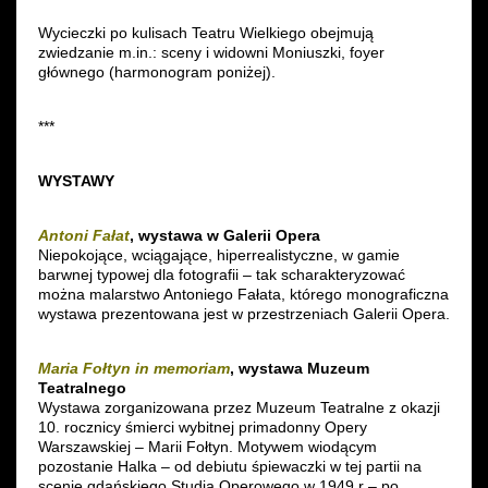
Wycieczki po kulisach Teatru Wielkiego obejmują
zwiedzanie m.in.: sceny i widowni Moniuszki, foyer
głównego (harmonogram poniżej).
***
WYSTAWY
Antoni Fałat
, wystawa w Galerii Opera
Niepokojące, wciągające, hiperrealistyczne, w gamie
barwnej typowej dla fotografii – tak scharakteryzować
można malarstwo Antoniego Fałata, którego monograficzna
wystawa prezentowana jest w przestrzeniach Galerii Opera.
Maria Fołtyn in memoriam
, wystawa Muzeum
Teatralnego
Wystawa zorganizowana przez Muzeum Teatralne z okazji
10. rocznicy śmierci wybitnej primadonny Opery
Warszawskiej – Marii Fołtyn. Motywem wiodącym
pozostanie Halka – od debiutu śpiewaczki w tej partii na
scenie gdańskiego Studia Operowego w 1949 r – po