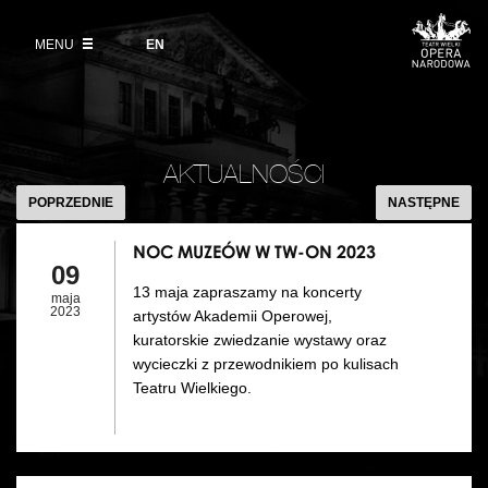
Kup bilet
Wybierz
język
angielski
MENU
Wystawy 2026/27
EN
Informacje dla widzów
DZIAŁALNOŚĆ
Aktualności
VOD
Zwroty biletów
Polski Balet Narodowy
Edukacja
NOC
Cennik w sezonie 2026/27
MUZEÓW
Ludzie
AKTUALNOŚCI
Wycieczki
W
POPRZEDNIE
NASTĘPNE
Miejsce
TW-
Galeria Opera
ON
NOC MUZEÓW W TW-ON 2023
Kulisy
09
Muzeum Teatralne
2023
13 maja zapraszamy na koncerty
maja
Historia
2023
artystów Akademii Operowej,
Akademia Operowa
kuratorskie zwiedzanie wystawy oraz
Kontakt
wycieczki z przewodnikiem po kulisach
Konkurs Moniuszkowski
Teatru Wielkiego.
Dla mediów
Organizacja imprez