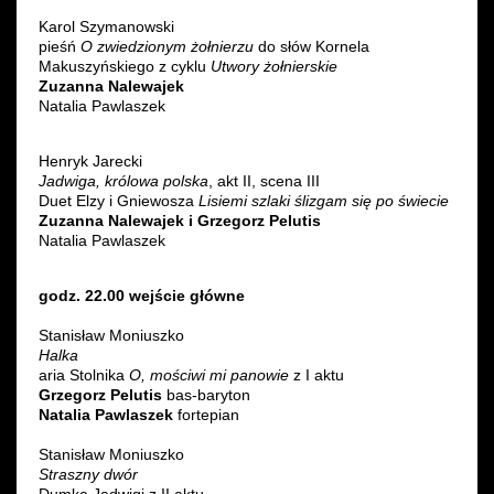
Karol Szymanowski
pieśń
O zwiedzionym żołnierzu
do słów Kornela
Makuszyńskiego z cyklu
Utwory żołnierskie
Zuzanna Nalewajek
Natalia Pawlaszek
Henryk Jarecki
Jadwiga, królowa polska
, akt II, scena III
Duet Elzy i Gniewosza
Lisiemi szlaki ślizgam się po świecie
Zuzanna Nalewajek i Grzegorz Pelutis
Natalia Pawlaszek
godz. 22.00 wejście główne
Stanisław Moniuszko
Halka
aria Stolnika
O, mościwi mi panowie
z I aktu
Grzegorz Pelutis
bas-baryton
Natalia Pawlaszek
fortepian
Stanisław Moniuszko
Straszny dwór