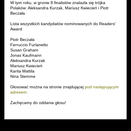
W tym roku, w gronie 8 finalistów znalazła się trójka
Polaków: Aleksandra Kurzak, Mariusz Kwiecień i Piotr
Wynajem kostiumów
Beczała.
Wynajem rekwizytów
Lista wszystkich kandydatów nominowanych do Readers'
Award:
Fundusze unijne
Piotr Beczała
Ferruccio Furlanetto
Dotacje celowe
Susan Graham
Jonas Kaufmann
Aleksandra Kurzak
Mariusz Kwiecień
Karita Mattila
Nina Stemme
Głosować można na stronie znajdującej
pod następującym
adresem
:
Zachęcamy do oddania głosu!