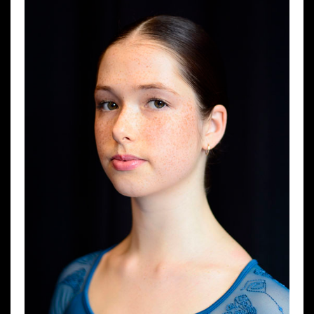
Wynajem kostiumów
Wynajem rekwizytów
Fundusze unijne
Dotacje celowe