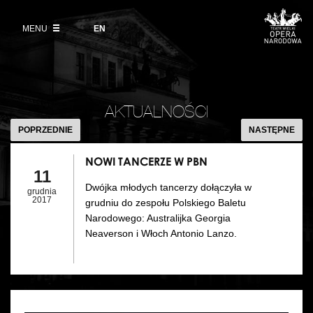
Kup bilet
Wybierz
język
angielski
MENU
Wystawy 2026/27
EN
Informacje dla widzów
DZIAŁALNOŚĆ
Aktualności
VOD
Zwroty biletów
Polski Balet Narodowy
Edukacja
NOWI
Cennik w sezonie 2026/27
TANCERZE
Ludzie
AKTUALNOŚCI
Wycieczki
W
POPRZEDNIE
NASTĘPNE
Miejsce
PBN
Galeria Opera
NOWI TANCERZE W PBN
Kulisy
11
Muzeum Teatralne
Dwójka młodych tancerzy dołączyła w
grudnia
Historia
2017
grudniu do zespołu Polskiego Baletu
Akademia Operowa
Narodowego: Australijka Georgia
Kontakt
Neaverson i Włoch Antonio Lanzo.
Konkurs Moniuszkowski
Dla mediów
Organizacja imprez