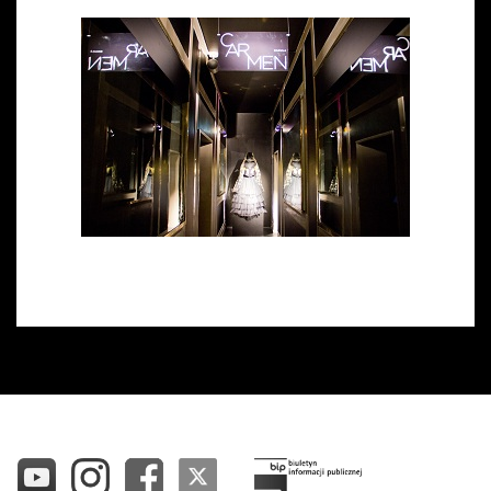
Wynajem kostiumów
Wynajem rekwizytów
Fundusze unijne
Dotacje celowe