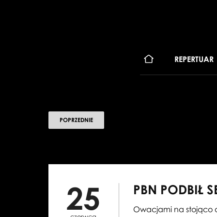
KONT
REPERTUAR
POPRZEDNIE
25
PBN PODBIŁ 
Owacjami na stojąco o
czerwca