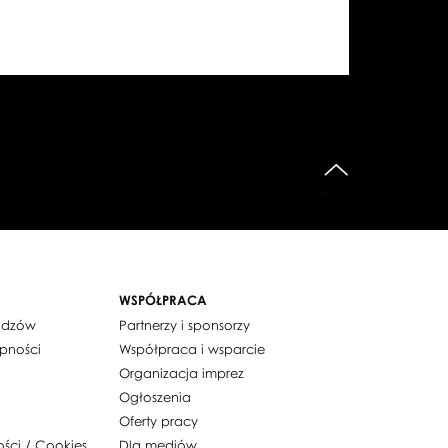
do góry
WSPÓŁPRACA
widzów
Partnerzy i sponsorzy
ępności
Współpraca i wsparcie
Organizacja imprez
Ogłoszenia
Oferty pracy
ości / Cookies
Dla mediów