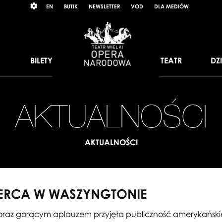
Wybierz
RAST
EN
BUTIK
NEWSLETTER
VOD
DLA MEDIÓW
język
angielski
BILETY
TEATR
DZ
AKTUALNOŚCI
AKTUALNOŚCI
SERCA W WASZYNGTONIE
raz gorącym aplauzem przyjęła publiczność amerykańskiej