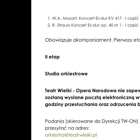
W.A. Mozart: Koncert Es-dur KV 417 - I część
R. Strauss Koncert Es-dur op. 40 nr 1 - I część
Obowiązuje akompaniament. Pierwszy eta
II etap
Studia orkiestrowe
Teatr Wielki - Opera Narodowa nie zape
zostaną wysłane pocztą elektroniczną w
godziny przesłuchania oraz odrzucenia
Podania (skierowane do Dyrekcji TW-ON) 
przesyłać na adres:
orkiestra@teatrwielki.pl