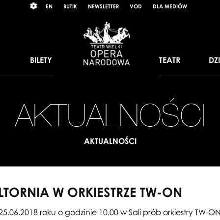
Wybierz
RAST
EN
BUTIK
NEWSLETTER
VOD
DLA MEDIÓW
język
angielski
BILETY
TEATR
DZ
AKTUALNOŚCI
AKTUALNOŚCI
LTORNIA W ORKIESTRZE TW-ON
5.06.2018 roku o godzinie 10.00 w Sali prób orkiestry TW-O