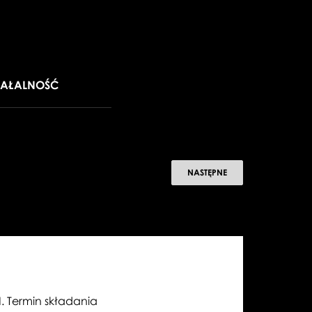
IAŁALNOŚĆ
PIERWSZA
NASTĘPNE
WALTORNIA
W
ORKIESTRZE
TW-
N. Termin składania