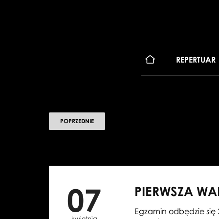
KONT
REPERTUAR
POPRZEDNIE
07
PIERWSZA WA
Egzamin odbędzie się 2
kwietnia