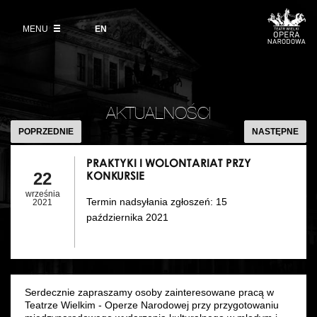
Kup bilet
Wybierz
język
angielski
MENU
Wystawy 2026/27
EN
Informacje dla widzów
DZIAŁALNOŚĆ
Aktualności
VOD
Zwroty biletów
Polski Balet Narodowy
Edukacja
PRAKTYKI
Cennik w sezonie 2026/27
I
Ludzie
AKTUALNOŚCI
Wycieczki
WOLONTARI
POPRZEDNIE
NASTĘPNE
Miejsce
PRZY
Galeria Opera
KONKURSIE
PRAKTYKI I WOLONTARIAT PRZY
Kulisy
KONKURSIE
22
Muzeum Teatralne
września
Termin nadsyłania zgłoszeń: 15
Historia
2021
Akademia Operowa
października 2021
Kontakt
Konkurs Moniuszkowski
Dla mediów
Serdecznie zapraszamy osoby zainteresowane pracą w
Teatrze Wielkim - Operze Narodowej przy przygotowaniu
Organizacja imprez