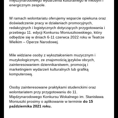
międzynarodowego wydarzenia kulturalnego w młodym i
energicznym zespole.
Wynajem kostiumów
W ramach wolontariatu oferujemy wsparcie opiekuna oraz
Wynajem rekwizytów
doświadczenie pracy w działaniach promocyjnych,
redakcyjnych i logistycznych dotyczących przygotowania i
Fundusze unijne
przebiegu 11. edycji Konkursu Moniuszkowskiego, który
odbędzie się w dniach 6-11 czerwca 2022 roku w Teatrze
Wielkim – Operze Narodowej.​​​
Dotacje celowe
Mile widziane osoby z wykształceniem muzycznym i
muzykologicznym, ze znajomością języków obcych​​​​,
zainteresowaniem dziennikarstwem, promocją i
marketingiem wydarzeń kulturalnych lub grafiką
komputerową.
Osoby zainteresowane praktykami studenckimi oraz
wolontariatem przy przygotowaniu do 11.
Międzynarodowego Konkursu Wokalnego im. Stanisława
Moniuszki prosimy o aplikowanie w terminie
do 15
października 2021 roku.