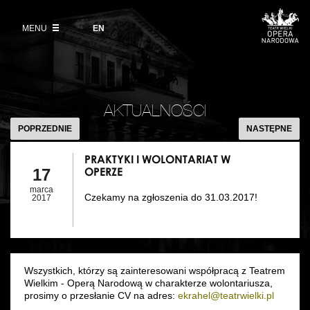
Kup bilet
Wybierz
język
angielski
MENU
Wystawy 2026/27
EN
Informacje dla widzów
DZIAŁALNOŚĆ
Aktualności
VOD
Zwroty biletów
Polski Balet Narodowy
Edukacja
PRAKTYKI
Cennik w sezonie 2026/27
I
Ludzie
AKTUALNOŚCI
Wycieczki
WOLONTARI
POPRZEDNIE
NASTĘPNE
Miejsce
W
Galeria Opera
OPERZE
PRAKTYKI I WOLONTARIAT W
Kulisy
OPERZE
17
Muzeum Teatralne
marca
Czekamy na zgłoszenia do 31.03.2017!
Historia
2017
Akademia Operowa
Kontakt
Konkurs Moniuszkowski
Dla mediów
Wszystkich, którzy są zainteresowani współpracą z Teatrem
Wielkim - Operą Narodową w charakterze wolontariusza,
prosimy o przesłanie CV na adres:
ekrahel@teatrwielki.pl
Organizacja imprez