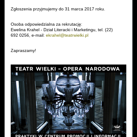
Zgłoszenia przyjmujemy do 31 marca 2017 roku.
Wynajem kostiumów
Wynajem rekwizytów
Osoba odpowiedzialna za rekrutację:
Ewelina Krahel - Dział Literacki i Marketingu, tel. (22)
692 0256, e-mail:
ekrahel@teatrwielki.pl
Fundusze unijne
Zapraszamy!
Dotacje celowe