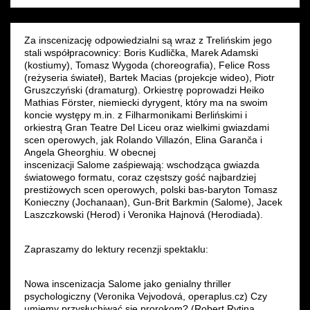
Wynajem kostiumów
Za inscenizację odpowiedzialni są wraz z Trelińskim jego
Wynajem rekwizytów
stali współpracownicy: Boris Kudlička, Marek Adamski
(kostiumy), Tomasz Wygoda (choreografia), Felice Ross
(reżyseria świateł), Bartek Macias (projekcje wideo), Piotr
Fundusze unijne
Gruszczyński (dramaturg). Orkiestrę poprowadzi Heiko
Mathias Förster, niemiecki dyrygent, który ma na swoim
koncie występy m.in. z Filharmonikami Berlińskimi i
Dotacje celowe
orkiestrą Gran Teatre Del Liceu oraz wielkimi gwiazdami
scen operowych, jak Rolando Villazón, Elina Garanča i
Angela Gheorghiu. W obecnej
inscenizacji Salome zaśpiewają: wschodząca gwiazda
światowego formatu, coraz częstszy gość najbardziej
prestiżowych scen operowych, polski bas-baryton Tomasz
Konieczny (Jochanaan), Gun-Brit Barkmin (Salome), Jacek
Laszczkowski (Herod) i Veronika Hajnová (Herodiada).
Zapraszamy do lektury recenzji spektaklu:
Nowa inscenizacja Salome jako genialny thriller
psychologiczny (Veronika Vejvodová, operaplus.cz) Czy
umiemy przysłuchiwać się prorokom? (Robert Rytina,