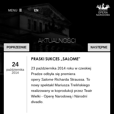
Kup bilet
Wybierz
język
angielski
MENU
Wystawy 2026/27
EN
Informacje dla widzów
DZIAŁALNOŚĆ
Aktualności
VOD
Zwroty biletów
Polski Balet Narodowy
Edukacja
PRASKI
Cennik w sezonie 2026/27
SUKCES
Ludzie
AKTUALNOŚCI
Wycieczki
„SALOME”
POPRZEDNIE
NASTĘPNE
Miejsce
Galeria Opera
PRASKI SUKCES „SALOME”
Kulisy
24
Muzeum Teatralne
23 października 2014 roku w czeskiej
października
Historia
2014
Pradze odbyła się premiera
Akademia Operowa
opery
Salome
Richarda Straussa. To
Kontakt
nowy spektakl Mariusza Trelińskiego
Konkurs Moniuszkowski
realizowany w koprodukcji przez Teatr
Wielki - Operę Narodową i Národní
Dla mediów
divadlo.
Organizacja imprez