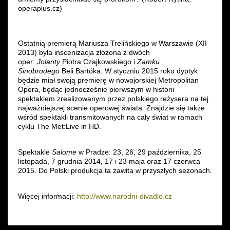
operaplus.cz)
Ostatnią premierą Mariusza Trelińskiego w Warszawie (XII
2013) była inscenizacja złożona z dwóch
oper:
Jolanty
Piotra Czajkowskiego i
Zamku
Sinobrodego
Beli Bartóka. W styczniu 2015 roku dyptyk
będzie miał swoją premierę w nowojorskiej Metropolitan
Opera, będąc jednocześnie pierwszym w historii
spektaklem zrealizowanym przez polskiego reżysera na tej
najważniejszej scenie operowej świata. Znajdzie się także
wśród spektakli transmitowanych na cały świat w ramach
cyklu The Met:Live in HD.
Spektakle
Salome
w Pradze: 23,
26, 29 października, 25
listopada, 7 grudnia 2014, 17 i 23 maja oraz 17 czerwca
2015. Do Polski produkcja ta zawita w przyszłych sezonach.
Więcej informacji:
http://www.narodni-divadlo.cz