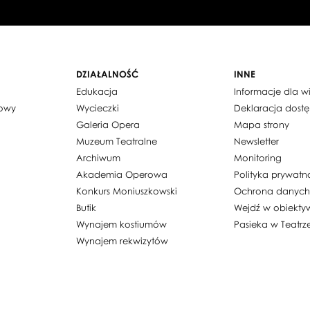
DZIAŁALNOŚĆ
INNE
Edukacja
Informacje dla 
dowy
Wycieczki
Deklaracja dost
Galeria Opera
Mapa strony
Muzeum Teatralne
Newsletter
Archiwum
Monitoring
Akademia Operowa
Polityka prywatn
Konkurs Moniuszkowski
Ochrona danyc
Butik
Wejdź w obiekty
Wynajem kostiumów
Pasieka w Teatrz
Wynajem rekwizytów