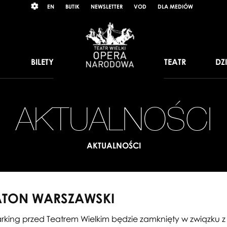
Wybierz
RAST
EN
BUTIK
NEWSLETTER
VOD
DLA MEDIÓW
język
angielski
BILETY
TEATR
DZ
AKTUALNOŚCI
AKTUALNOŚCI
ATON WARSZAWSKI
rking przed Teatrem Wielkim będzie zamknięty w związku 