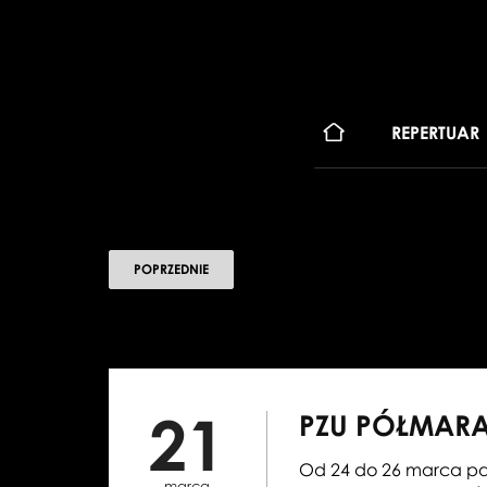
KONT
REPERTUAR
POPRZEDNIE
21
PZU PÓŁMAR
Od 24 do 26 marca pa
marca