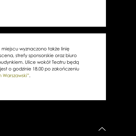
m miejscu wyznaczono także linię
ena, strefy sponsorskie oraz biuro
 budynkiem. Ulice wokół Teatru będą
st o godzinie 18.00 po zakończeniu
n Warszawski”
.
do góry