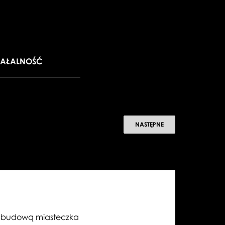
IAŁALNOŚĆ
PZU
NASTĘPNE
Półmaraton
Warszawski
z budową miasteczka