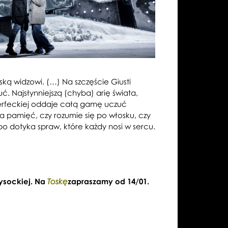
ską widzowi. (…) Na szczęście Giusti
. Najsłynniejszą (chyba) arię świata,
Ferfeckiej oddaje całą gamę uczuć
a pamięć, czy rozumie się po włosku, czy
 bo dotyka spraw, które każdy nosi w sercu.
ysockiej. Na
zapraszamy od 14/01.
Toskę