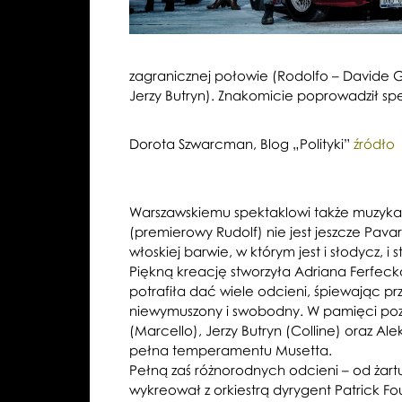
zagranicznej połowie (Rodolfo – Davide Gi
Jerzy Butryn). Znakomicie poprowadził spek
Dorota Szwarcman, Blog „Polityki”
źródło
Warszawskiemu spektaklowi także muzyka d
(premierowy Rudolf) nie jest jeszcze Pavar
włoskiej barwie, w którym jest i słodycz, i
Piękną kreację stworzyła Adriana Ferfecka
potrafiła dać wiele odcieni, śpiewając p
niewymuszony i swobodny. W pamięci pozo
(Marcello), Jerzy Butryn (Colline) oraz A
pełna temperamentu Musetta.
Pełną zaś różnorodnych odcieni – od żart
wykreował z orkiestrą dyrygent Patrick Fou