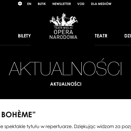
Wybierz
RAST
EN
BUTIK
NEWSLETTER
VOD
DLA MEDIÓW
język
angielski
BILETY
TEATR
DZ
AKTUALNOŚCI
AKTUALNOŚCI
A BOHÈME”
e spektakle tytułu w repertuarze. Dziękując widzom za po