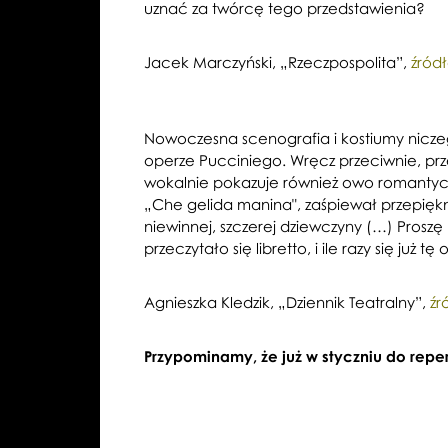
uznać za twórcę tego przedstawienia?
Jacek Marczyński, „Rzeczpospolita”,
źród
Nowoczesna scenografia i kostiumy nicze
operze Pucciniego. Wręcz przeciwnie, przez
wokalnie pokazuje również owo romantyczne
„Che gelida manina", zaśpiewał przepiękn
niewinnej, szczerej dziewczyny (…) Prosz
przeczytało się libretto, i ile razy się j
Agnieszka Kledzik, „Dziennik Teatralny”,
źr
Przypominamy, że już w styczniu do repe