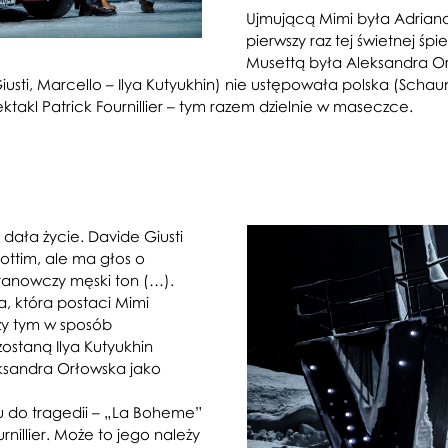
Ujmującą Mimi była Adriana 
pierwszy raz tej świetnej śp
Musettą była Aleksandra Orł
usti, Marcello – Ilya Kutyukhin) nie ustępowała polska (Schau
takl Patrick Fournillier – tym razem dzielnie w maseczce.
ała życie. Davide Giusti
ottim, ale ma głos o
 stanowczy męski ton (…).
, która postaci Mimi
rzy tym w sposób
staną Ilya Kutyukhin
leksandra Orłowska jako
u do tragedii – „La Boheme”
rnillier. Może to jego należy