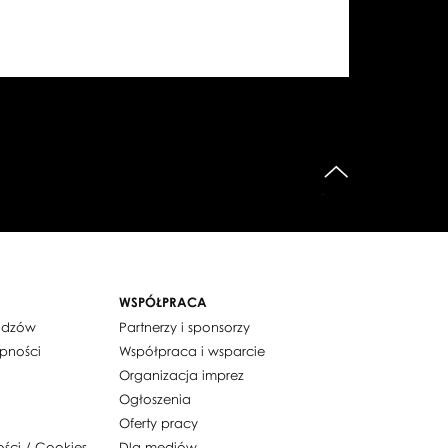
do góry
WSPÓŁPRACA
widzów
Partnerzy i sponsorzy
ępności
Współpraca i wsparcie
Organizacja imprez
Ogłoszenia
Oferty pracy
ości / Cookies
Dla mediów