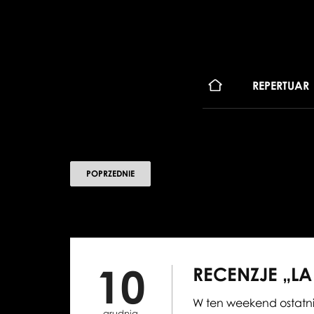
KONT
REPERTUAR
POPRZEDNIE
10
RECENZJE „L
W ten weekend ostatni
grudnia