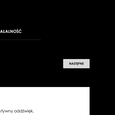
IAŁALNOŚĆ
Recenzje
NASTĘPNE
„La
Bohème”
zytywny oddźwięk,