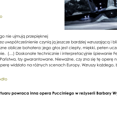
ło
go nie ujmują przepięknej
 uwspółcześnienie czynią ją jeszcze bardziej wzruszającą i bli
 oblicze bohatera: jego głos jest ciepły, miękki, pełen uczuć
ie. (…) Doskonałe technicznie i interpretacyjnie śpiewanie 
ę Państwa, łzy gwarantowane. Nieważne, czy zna się tę operę n
uż tę operę widziało na różnych scenach Europy. Wzruszy każdego,
ódło
rtuaru powraca inna opera Pucciniego w reżyserii Barbary W