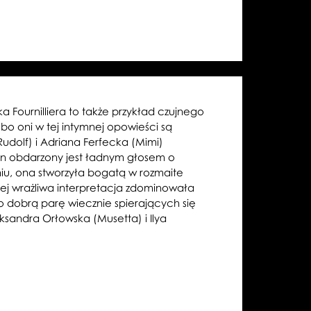
 Fournilliera to także przykład czujnego
o oni w tej intymnej opowieści są
(Rudolf) i Adriana Ferfecka (Mimi)
 On obdarzony jest ładnym głosem o
iu, ona stworzyła bogatą w rozmaite
jej wrażliwa interpretacja zdominowała
zo dobrą parę wiecznie spierających się
ksandra Orłowska (Musetta) i Ilya