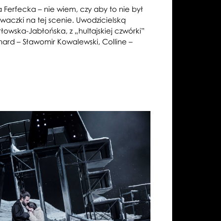
Ferfecka – nie wiem, czy aby to nie był
iewaczki na tej scenie. Uwodzicielską
owska-Jabłońska, z „hultajskiej czwórki”
nard – Sławomir Kowalewski, Colline –