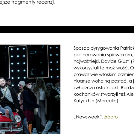
jsze fragmenty recenzji.
Sposób dyrygowania Patricka
partnerowania śpiewakom, b
najważniejsi. Davide Giusti 
wykorzystali tę możliwość.
prawdziwie włoskim brzmien
niuanse wokalną postać, a 
zwłaszcza ostatni akt. Bard
kochanków stworzyli też Ale
Kutyukhin (Marcello).
„Newsweek”,
źródło