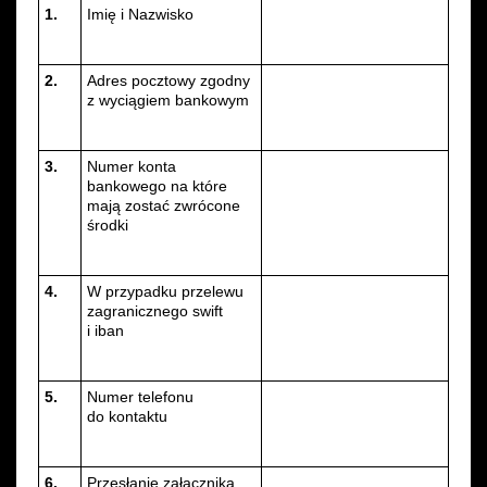
1.
Imię i Nazwisko
2.
Adres pocztowy zgodny
z wyciągiem bankowym
3.
Numer konta
bankowego na które
mają zostać zwrócone
środki
4.
W przypadku przelewu
zagranicznego swift
i iban
5.
Numer telefonu
do kontaktu
6.
Przesłanie załącznika