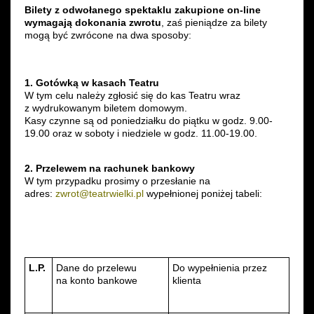
Bilety z odwołanego spektaklu zakupione on-line
Wynajem kostiumów
wymagają dokonania zwrotu
, zaś pieniądze za bilety
mogą być zwrócone na dwa sposoby:
Wynajem rekwizytów
1. Gotówką w kasach Teatru
Fundusze unijne
W tym celu należy zgłosić się do kas Teatru wraz
z wydrukowanym biletem domowym.
Dotacje celowe
Kasy czynne są od poniedziałku do piątku w godz. 9.00-
19.00 oraz w soboty i niedziele w godz. 11.00-19.00.
2. Przelewem na rachunek bankowy
W tym przypadku prosimy o przesłanie na
adres:
zwrot@teatrwielki.pl
wypełnionej poniżej tabeli:
L.P.
Dane do przelewu
Do wypełnienia przez
na konto bankowe
klienta