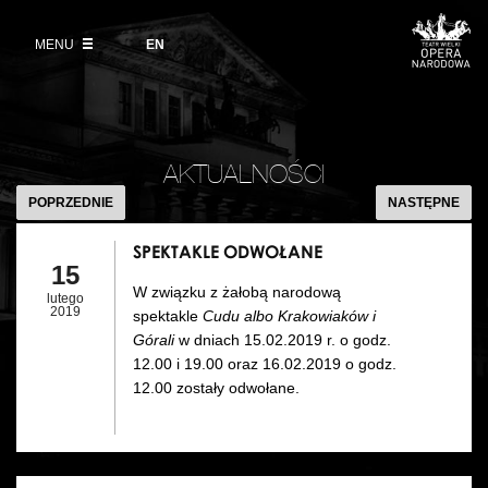
Kup bilet
Wybierz
język
angielski
MENU
Wystawy 2026/27
EN
Informacje dla widzów
DZIAŁALNOŚĆ
Aktualności
VOD
Zwroty biletów
Polski Balet Narodowy
Edukacja
SPEKTAKLE
Cennik w sezonie 2026/27
ODWOŁANE
Ludzie
AKTUALNOŚCI
Wycieczki
POPRZEDNIE
NASTĘPNE
Miejsce
Galeria Opera
SPEKTAKLE ODWOŁANE
Kulisy
15
Muzeum Teatralne
W związku z żałobą narodową
lutego
Historia
2019
spektakle
Cudu albo Krakowiaków i
Akademia Operowa
Górali
w dniach 15.02.2019 r. o godz.
Kontakt
12.00 i 19.00 oraz 16.02.2019 o godz.
Konkurs Moniuszkowski
12.00 zostały odwołane.
Dla mediów
Organizacja imprez