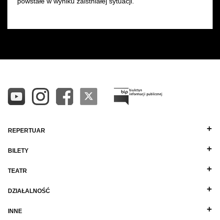
powstałe w wyniku zaistniałej sytuacji.
REPERTUAR
BILETY
TEATR
DZIAŁALNOŚĆ
INNE