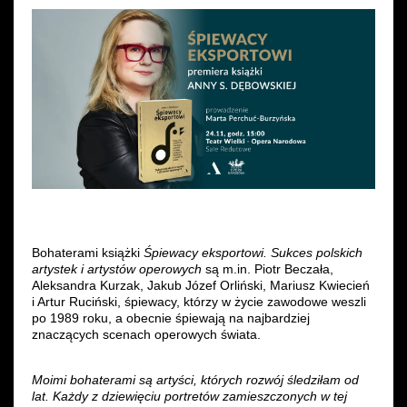
Wynajem kostiumów
Wynajem rekwizytów
Fundusze unijne
Dotacje celowe
Bohaterami książki
Śpiewacy eksportowi. Sukces polskich
artystek i artystów operowych
są m.in. Piotr Beczała,
Aleksandra Kurzak, Jakub Józef Orliński, Mariusz Kwiecień
i Artur Ruciński, śpiewacy, którzy w życie zawodowe weszli
po 1989 roku, a obecnie śpiewają na najbardziej
znaczących scenach operowych świata.
Moimi bohaterami są artyści, których rozwój śledziłam od
lat. Każdy z dziewięciu portretów zamieszczonych w tej