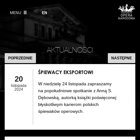
Kup bilet
Wybierz
język
angielski
MENU
Wystawy 2026/27
EN
Informacje dla widzów
DZIAŁALNOŚĆ
Aktualności
VOD
Zwroty biletów
Polski Balet Narodowy
Edukacja
ŚPIEWACY
Cennik w sezonie 2026/27
EKSPORTOW
Ludzie
AKTUALNOŚCI
Wycieczki
POPRZEDNIE
NASTĘPNE
Miejsce
Galeria Opera
ŚPIEWACY EKSPORTOWI
Kulisy
20
Muzeum Teatralne
W niedzielę 24 listopada zapraszamy
listopada
Historia
2024
na popołudniowe spotkanie z Anną S.
Akademia Operowa
Dębowską, autorką książki poświęconej
Kontakt
błyskotliwym karierom polskich
Konkurs Moniuszkowski
śpiewaków operowych.
Dla mediów
Organizacja imprez