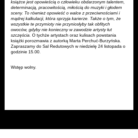
książce jest opowieścią o człowieku obdarzonym talentem,
determinacją, pracowitością, miłością do muzyki i głodem
sceny. To również opowieść o walce z przeciwnościami i
mądrej kalkulacji, która sprzyja karierze. Także o tym, że
wszystkie te przymioty nie przyniosłyby tak obfitych
owoców, gdyby nie konieczny w zawodzie artysty łut
szczęścia.
O tychże artystach oraz kulisach powstania
książki porozmawia z autorką Marta Perchuć-Burzyńska.
Zapraszamy do Sal Redutowych w niedzielę 24 listopada o
godzinie 15.00.
Wstęp wolny.