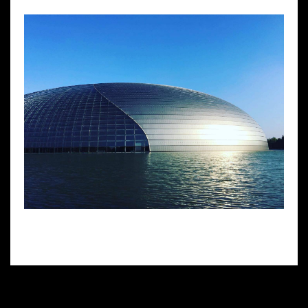
Wynajem kostiumów
Wynajem rekwizytów
Fundusze unijne
Dotacje celowe