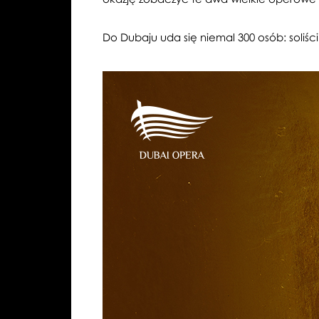
Do Dubaju uda się niemal 300 osób: soliści