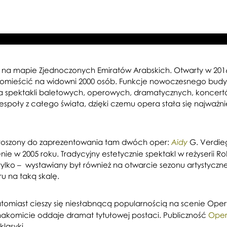
y na mapie Zjednoczonych Emiratów Arabskich. Otwarty w 2016
pomieścić na widowni 2000 osób. Funkcje nowoczesnego budy
a spektakli baletowych, operowych, dramatycznych, koncert
az zespoły z całego świata, dzięki czemu opera stała się najwa
aproszony do zaprezentowania tam dwóch oper:
G. Verdie
Aidy
nie w 2005 roku. Tradycyjny estetycznie spektakl w reżyserii
e tylko – wystawiany był również na otwarcie sezonu artysty
u na taką skalę.
 natomiast cieszy się niesłabnącą popularnością na scenie Op
nakomicie oddaje dramat tytułowej postaci. Publiczność
Oper
lasyki.