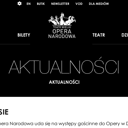
Wybierz
RAST
EN
BUTIK
NEWSLETTER
VOD
DLA MEDIÓW
język
angielski
BILETY
TEATR
DZ
AKTUALNOŚCI
AKTUALNOŚCI
SIE
pera Narodowa uda się na występy gościnne do Opery w 