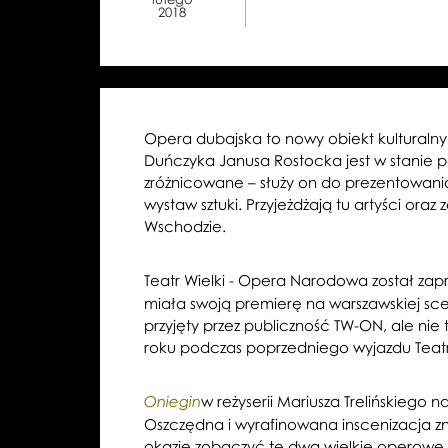
2018
Opera dubajska to nowy obiekt kulturaln
Duńczyka Janusa Rostocka jest w stanie 
zróżnicowane – służy on do prezentowani
wystaw sztuki. Przyjeżdżają tu artyści or
Wschodzie.
Teatr Wielki - Opera Narodowa został z
miała swoją premierę na warszawskiej sce
przyjęty przez publiczność TW-ON, ale ni
roku podczas poprzedniego wyjazdu Teatr
w reżyserii Mariusza Trelińskiego
Oniegin
Oszczędna i wyrafinowana inscenizacja z
okazję zobaczyć te dwa wielkie operowe k