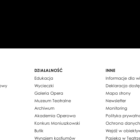
DZIAŁALNOŚĆ
INNE
Edukacja
Informacje dla 
dowy
Wycieczki
Deklaracja dost
Galeria Opera
Mapa strony
Muzeum Teatralne
Newsletter
Archiwum
Monitoring
Akademia Operowa
Polityka prywatn
Konkurs Moniuszkowski
Ochrona danyc
Butik
Wejdź w obiekty
Wynajem kostiumów
Pasieka w Teatrz