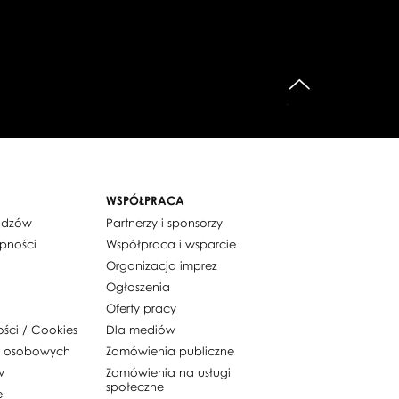
do góry
WSPÓŁPRACA
widzów
Partnerzy i sponsorzy
ępności
Współpraca i wsparcie
Organizacja imprez
Ogłoszenia
Oferty pracy
ości / Cookies
Dla mediów
h osobowych
Zamówienia publiczne
w
Zamówienia na usługi
społeczne
e