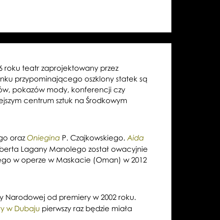
 roku teatr zaprojektowany przez
nku przypominającego oszklony statek są
ów, pokazów mody, konferencji czy
żniejszym centrum sztuk na Środkowym
go oraz
P. Czajkowskiego.
Oniegina
Aida
 Roberta Lagany Manolego został owacyjnie
cznego w operze w Maskacie (Oman) w 2012
ery Narodowej od premiery w 2002 roku.
y w Dubaju
pierwszy raz będzie miała