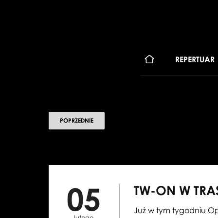
KONT
REPERTUAR
POPRZEDNIE
05
TW-ON W TRA
Już w tym tygodniu O
lutego