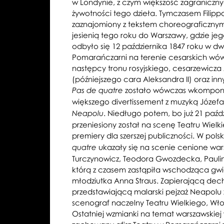
w Londynie, z czym większość zagraniczny
żywotności tego dzieła. Tymczasem Filippo
zaznajomiony z tekstem choreograficznym 
jesienią tego roku do Warszawy, gdzie je
odbyło się 12 października 1847 roku w dw
Pomarańczarni na terenie cesarskich wó
następcy tronu rosyjskiego, cesarzewic
(późniejszego cara Aleksandra II) oraz i
zostało wówczas wkompo
Pas de quatre
większego divertissement z muzyką Józefa
. Niedługo potem, bo już 21 paźdz
Neapolu
przeniesiony został na scenę Teatru Wielk
premiery dla szerszej publiczności. W pol
ukazały się na scenie cenione wars
quatre
Turczynowicz, Teodora Gwozdecka, Paulin
którą z czasem zastąpiła wschodząca gwi
młodziutka Anna Straus. Zapierającą dech
przedstawiającą malarski pejzaż Neapolu
scenograf naczelny Teatru Wielkiego, Wło
Ostatniej wzmianki na temat warszawskiej