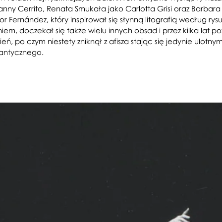
 Fanny Cerrito, Renata Smukała jako Carlotta Grisi oraz Barbara 
or Fernández, który inspirował się słynną litografią według r
iem, doczekał się także wielu innych obsad i przez kilka lat p
ień, po czym niestety zniknął z afisza stając się jedynie ul
mantycznego.