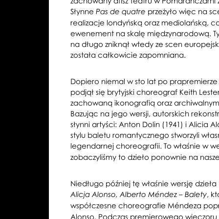
zachowany afisz Teatru w Pomarańczarni z 
Słynne
przeżyło więc na s
Pas de quatre
realizacje londyńską oraz mediolańską, 
ewenement na skalę międzynarodową. Tym 
na długo zniknął wtedy ze scen europejsk
została całkowicie zapomniana.
Dopiero niemal w sto lat po prapremierze
podjął się brytyjski choreograf Keith Lester
zachowaną ikonografią oraz archiwalnym
Bazując na jego wersji, autorskich rekonst
słynni artyści: Anton Dolin (1941) i Alicia A
stylu baletu romantycznego stworzyli włas
legendarnej choreografii. To właśnie w we
zobaczyliśmy to dzieło ponownie na nas
Niedługo później tę właśnie wersję dzieł
, k
Alicja Alonso, Alberto Méndez – Balety
współczesne choreografie Méndeza popr
Alonso. Podczas premierowego wieczoru w