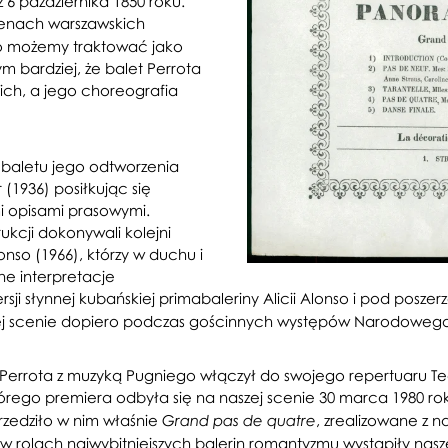
6 października 1850 roku.
cenach warszawskich
co możemy traktować jako
bardziej, że balet Perrota
ich, a jego choreografia
 baletu jego odtworzenia
 (1936) posiłkując się
i opisami prasowymi.
rukcji dokonywali kolejni
lonso (1966), którzy w duchu i
ne interpretacje
rsji słynnej kubańskiej primabaleriny Alicii Alonso i pod posz
zej scenie dopiero podczas gościnnych występów Narodowego 
a Perrota z muzyką Pugniego włączył do swojego repertuaru Te
tórego premiera odbyła się na naszej scenie 30 marca 1980 ro
zedziło w nim właśnie
, zrealizowane z n
Grand pas de quatre
 rolach najwybitniejszych balerin romantyzmu wystąpiły nasz