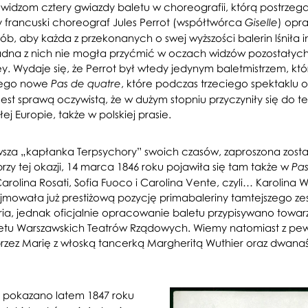
widzom cztery gwiazdy baletu w choreografii, którą postrzega
 francuski choreograf Jules Perrot (współtwórca
) opr
Giselle
b, aby każda z przekonanych o swej wyższości balerin lśniła 
by żadna z nich nie mogła przyćmić w oczach widzów pozostały
. Wydaje się, że Perrot był wtedy jedynym baletmistrzem, któ
 jego nowe
, które podczas trzeciego spektaklu 
Pas de quatre
est sprawą oczywistą, że w dużym stopniu przyczyniły się do 
Europie, także w polskiej prasie.
erwsza „kapłanka Terpsychory” swoich czasów, zaproszona zosta
przy tej okazji, 14 marca 1846 roku pojawiła się tam także w
Pas
arolina Rosati, Sofia Fuoco i Carolina Vente, czyli… Karolina 
jmowała już prestiżową pozycję primabaleriny tamtejszego ze
a, jednak oficjalnie opracowanie baletu przypisywano towarz
letu Warszawskich Teatrów Rządowych. Wiemy natomiast z pew
ez Marię z włoską tancerką Margheritą Wuthier oraz dwanaśc
pokazano latem 1847 roku