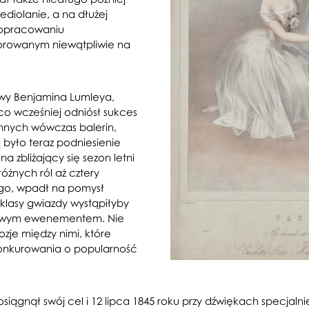
diolanie, a na dłużej
 opracowaniu
zorowanym niewątpliwie na
tywy Benjamina Lumleya,
eco wcześniej odniósł sukces
nnych wówczas balerin,
ą było teraz podniesienie
 zbliżający się sezon letni
żnych ról aż cztery
iego, wpadł na pomysł
klasy gwiazdy wystąpiłyby
dziwym ewenementem. Nie
zje między nimi, które
konkurowania o popularność
y osiągnął swój cel i 12 lipca 1845 roku przy dźwiękach specj