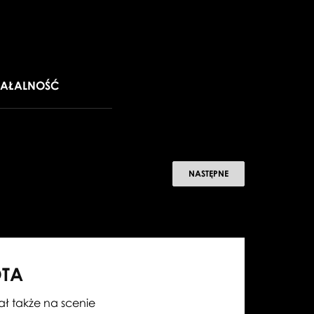
IAŁALNOŚĆ
W
NASTĘPNE
ROCZNICĘ
POWSTANIA
"PAS
OTA
DE
ał także na scenie