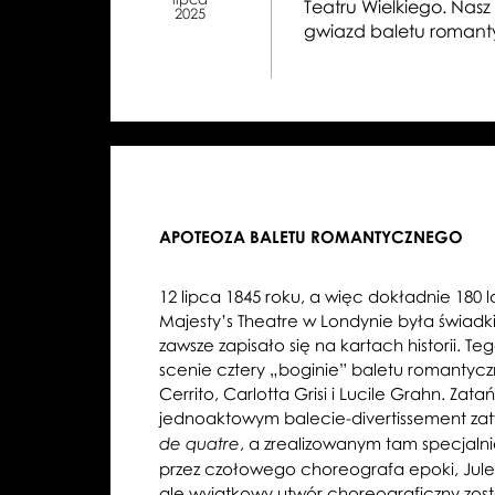
Teatru Wielkiego. Nas
2025
gwiazd baletu romant
APOTEOZA BALETU ROMANTYCZNEGO
12 lipca 1845 roku, a więc dokładnie 180 
Majesty’s Theatre w Londynie była świadk
zawsze zapisało się na kartach historii. T
scenie cztery „boginie” baletu romantycz
Cerrito, Carlotta Grisi i Lucile Grahn. Za
jednoaktowym balecie-divertissement za
, a zrealizowanym tam specjalni
de quatre
przez czołowego choreografa epoki, Jules’
ale wyjątkowy utwór choreograficzny zost