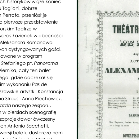
ch historyków wiąże koniec
 Taglioni, dobrze
Perrota, przeniósł je
go pierwsze przedstawienie
orskim Teatrze w
wczas Łazienek w obecności
za Aleksandra Romanowa
nnych dystyngowanych gości.
nowane w program
 Stefaniego pt.
Panorama
iernika, cały ten balet
iego, gdzie doczekał się
skim wykonaniu
Pas de
zawskie artystki: Konstancja
a Straus i Anna Piechowicz,
azda naszego zespołu,
 w piersiach scenografię
 zaprojektował ówczesny
ch Antonio Sacchetti.
 wersji baletu dostarcza nam