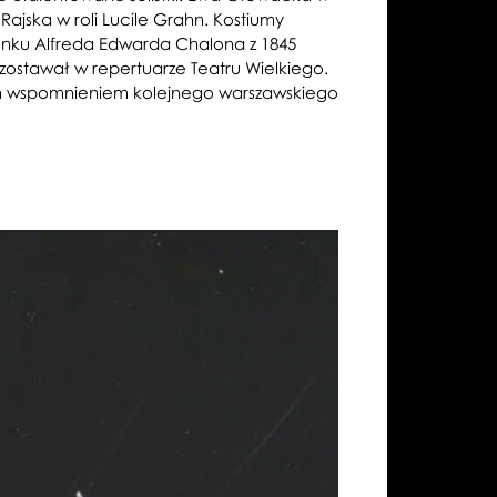
Rajska w roli Lucile Grahn. Kostiumy
ysunku Alfreda Edwarda Chalona z 1845
ozostawał w repertuarze Teatru Wielkiego.
otnym wspomnieniem kolejnego warszawskiego