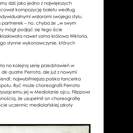
my dziś jako jedno z największych
acował kompozycję baletu według
indywidualnymi walorami swojego stylu,
ch partnerek – no, chyba że „w swym
ry mógł podjąć się tego iście
oklaskiwała nawet sama królowa Wiktoria,
tego słynne wykonawczynie, których
ła na kolejną serię przedstawień w
Perrota, ale już z nowymi
 de quatre
Wendt, najwybitniejsza polska tancerka
społu. Być może choreografii Perrota
yszącemu jej w Mediolanie ojcu, Filippowi
nością, że uzupełnił on choreografię
ie uczennic mediolańskiej szkoły