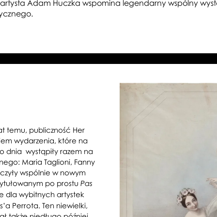
z artysta Adam Huczka wspomina legendarny wspólny wystę
ycznego.
lat temu, publiczność Her
iem wydarzenia, które na
ego dnia wystąpiły razem na
nego: Maria Taglioni, Fanny
tańczyły wspólnie w nowym
tytułowanym po prostu
Pas
e dla wybitnych artystek
a Perrota. Ten niewielki,
ał także niedługo później