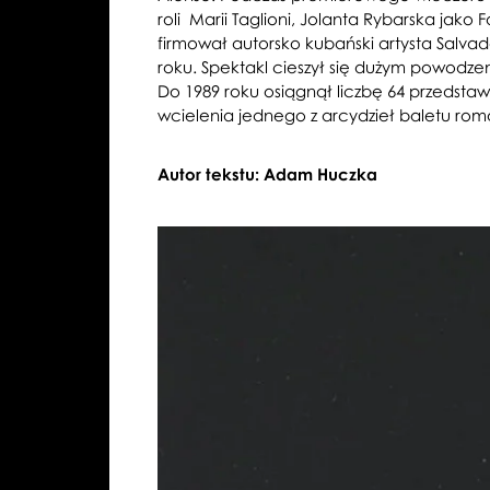
roli Marii Taglioni, Jolanta Rybarska jako
firmował autorsko kubański artysta Salvad
roku. Spektakl cieszył się dużym powodzen
Do 1989 roku osiągnął liczbę 64 przedstaw
wcielenia jednego z arcydzieł baletu ro
Autor tekstu: Adam Huczka