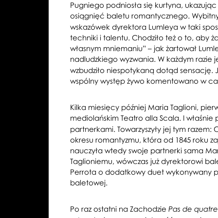
Pugniego podniosła się kurtyna, ukazując 
osiągnięć baletu romantycznego. Wybitny
wskazówek dyrektora Lumleya w taki sposó
techniki i talentu. Chodziło też o to, a
własnym mniemaniu” – jak żartował Lumley
nadludzkiego wyzwania. W każdym razie
wzbudziło niespotykaną dotąd sensację. J
wspólny występ żywo komentowano w całej 
Kilka miesięcy później Maria Taglioni, pi
mediolańskim Teatro alla Scala. I właśnie 
partnerkami. Towarzyszyły jej tym razem: C
okresu romantyzmu, która od 1845 roku za
nauczyła wtedy swoje partnerki sama Mari
Taglioniemu, wówczas już dyrektorowi ba
Perrota o dodatkowy duet wykonywany prz
baletowej.
Po raz ostatni na Zachodzie
Pas de quatre