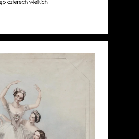
QUATRE”
p czterech wielkich
PERROTA