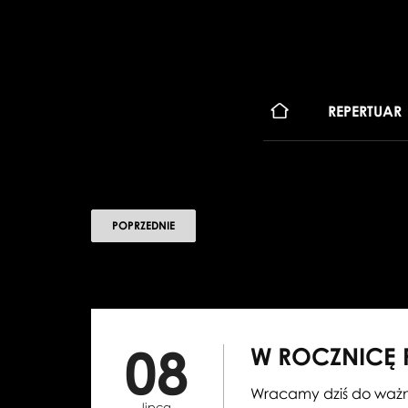
KONT
REPERTUAR
POPRZEDNIE
08
W ROCZNICĘ 
Wracamy dziś do ważne
lipca