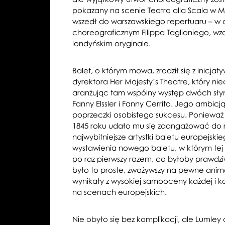
pokazany na scenie Teatro alla Scala w Me
wszedł do warszawskiego repertuaru – w
choreograficznym Filippa Taglioniego, w
londyńskim oryginale.
Balet, o którym mowa, zrodził się z inicja
dyrektora Her Majesty’s Theatre, który ni
aranżując tam wspólny występ dwóch sły
Fanny Elssler i Fanny Cerrito. Jego ambicj
poprzeczki osobistego sukcesu. Ponieważ na
1845 roku udało mu się zaangażować do ró
najwybitniejsze artystki baletu europejsk
wystawienia nowego baletu, w którym tej 
po raz pierwszy razem, co byłoby praw
było to proste, zważywszy na pewne animo
wynikały z wysokiej samooceny każdej i 
na scenach europejskich.
Nie obyło się bez komplikacji, ale Lumle