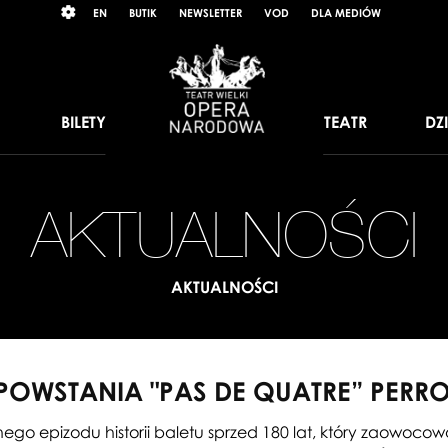
Wybierz
RAST
EN
BUTIK
NEWSLETTER
VOD
DLA MEDIÓW
język
angielski
BILETY
TEATR
DZ
AKTUALNOŚCI
AKTUALNOŚCI
POWSTANIA "PAS DE QUATRE” PERR
go epizodu historii baletu sprzed 180 lat, który zaowocow