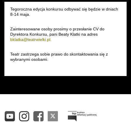
Wynajem kostiumów
Tegoroczna edycja konkursu odbywać się będzie w dniach
8-14 maja.
Wynajem rekwizytów
Zainteresowane osoby prosimy o przesłanie CV do
Dyrektora Konkursu, pani Beaty Klatki na adres
Fundusze unijne
bklatka@teatrwielki.pl.
Dotacje celowe
Teatr zastrzega sobie prawo do skontaktowania się z
wybranymi osobami.