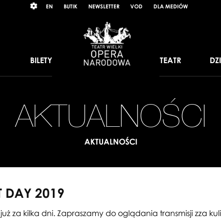
Wybierz
RAST
EN
BUTIK
NEWSLETTER
VOD
DLA MEDIÓW
język
angielski
BILETY
TEATR
DZ
AKTUALNOŚCI
AKTUALNOŚCI
T DAY 2019
już za kilka dni. Zapraszamy do oglądania transmisji zza kul