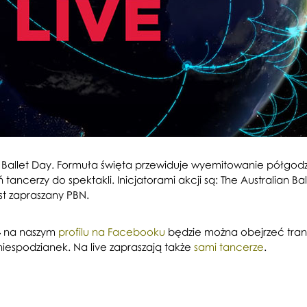
allet Day. Formuła święta przewiduje wyemitowanie półgodzin
ncerzy do spektakli. Inicjatorami akcji są: The Australian Ball
est zapraszany PBN.
4
na naszym
profilu na Facebooku
będzie można obejrzeć trans
niespodzianek. Na live zapraszają także
sami tancerze
.