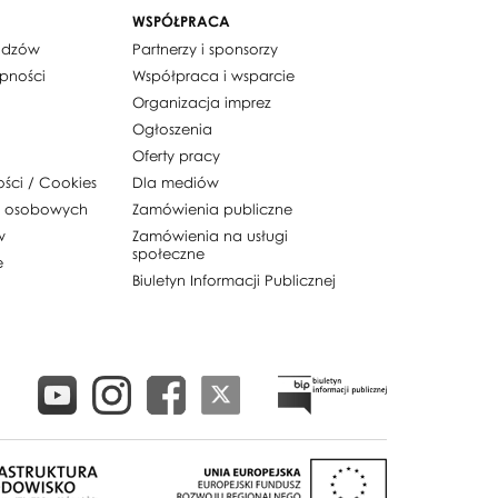
WSPÓŁPRACA
widzów
Partnerzy i sponsorzy
ępności
Współpraca i wsparcie
Organizacja imprez
Ogłoszenia
Oferty pracy
ości / Cookies
Dla mediów
h osobowych
Zamówienia publiczne
w
Zamówienia na usługi
społeczne
e
Biuletyn Informacji Publicznej