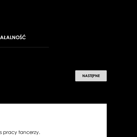
IAŁALNOŚĆ
WORLD
NASTĘPNE
BALLET
DAY
2019
is pracy tancerzy.