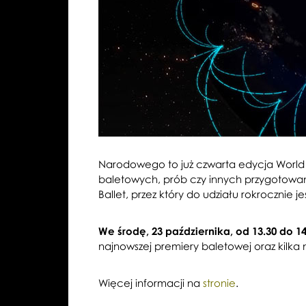
Narodowego to już czwarta edycja World B
baletowych, prób czy innych przygotowań ta
Ballet, przez który do udziału rokrocznie j
We środę, 23 października, od 13.30 do 1
najnowszej premiery baletowej oraz kilka 
Więcej informacji na
stronie
.