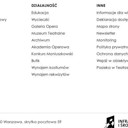
DZIAŁALNOŚĆ
INNE
Edukacja
Informacje dla 
dowy
Wycieczki
Deklaracja dost
Galeria Opera
Mapa strony
Muzeum Teatralne
Newsletter
Archiwum
Monitoring
Akademia Operowa
Polityka prywatn
Konkurs Moniuszkowski
Ochrona danyc
Butik
Wejdź w obiekty
Wynajem kostiumów
Pasieka w Teatrz
Wynajem rekwizytów
950 Warszawa, skrytka pocztowa 59