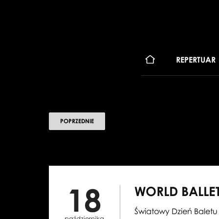
KONT
REPERTUAR
POPRZEDNIE
18
WORLD BALLE
Światowy Dzień Baletu 
października