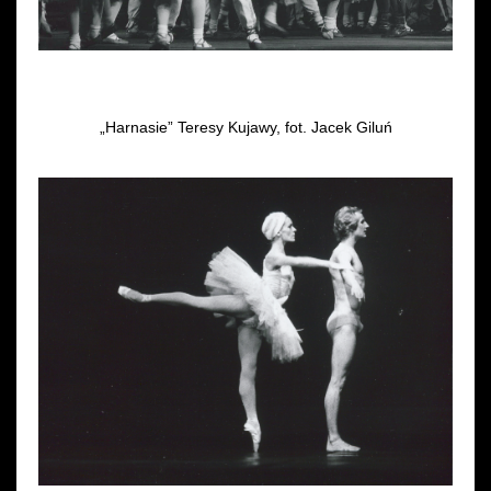
„Harnasie” Teresy Kujawy, fot. Jacek Giluń