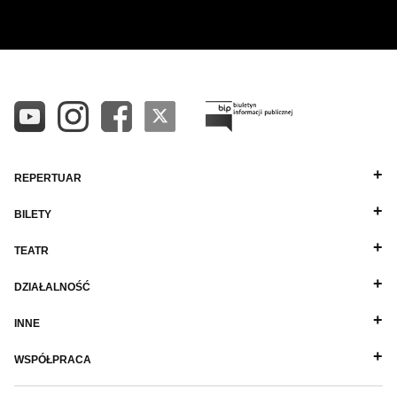
Wynajem kostiumów
Wynajem rekwizytów
Fundusze unijne
Dotacje celowe
REPERTUAR
BILETY
TEATR
DZIAŁALNOŚĆ
INNE
WSPÓŁPRACA