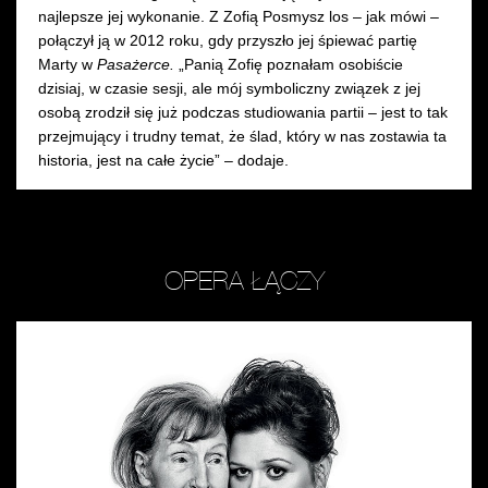
najlepsze jej wykonanie. Z Zofią Posmysz los – jak mówi –
Wynajem kostiumów
połączył ją w 2012 roku, gdy przyszło jej śpiewać partię
Marty w
Pasażerce.
„Panią Zofię poznałam osobiście
Wynajem rekwizytów
dzisiaj, w czasie sesji, ale mój symboliczny związek z jej
osobą zrodził się już podczas studiowania partii – jest to tak
Fundusze unijne
przejmujący i trudny temat, że ślad, który w nas zostawia ta
historia, jest na całe życie” – dodaje.
Dotacje celowe
OPERA ŁĄCZY