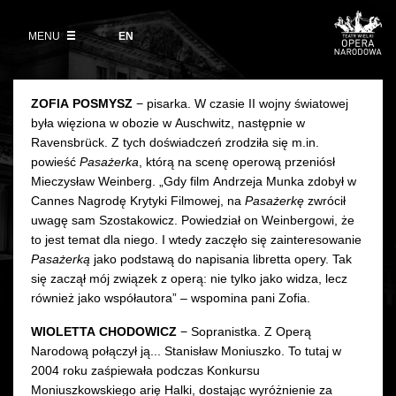
Kup bilet
Wybierz
język
angielski
MENU
Wystawy 2026/27
EN
Informacje dla widzów
DZIAŁALNOŚĆ
Aktualności
VOD
Zwroty biletów
Polski Balet Narodowy
Edukacja
ZOFIA POSMYSZ
− pisarka. W czasie II wojny światowej
była więziona w obozie w Auschwitz, następnie w
Cennik w sezonie 2026/27
Ludzie
Wycieczki
Ravensbrück. Z tych doświadczeń zrodziła się m.in.
powieść
Pasażerka
, którą na scenę operową przeniósł
Miejsce
Galeria Opera
Mieczysław Weinberg. „Gdy film Andrzeja Munka zdobył w
Cannes Nagrodę Krytyki Filmowej, na
Pasażerkę
zwrócił
Kulisy
Muzeum Teatralne
uwagę sam Szostakowicz. Powiedział on Weinbergowi, że
to jest temat dla niego. I wtedy zaczęło się zainteresowanie
Historia
Pasażerką
Akademia Operowa
jako podstawą do napisania libretta opery. Tak
się zaczął mój związek z operą: nie tylko jako widza, lecz
Kontakt
również jako współautora” – wspomina pani Zofia.
Konkurs Moniuszkowski
WIOLETTA CHODOWICZ
− Sopranistka. Z Operą
Dla mediów
Narodową połączył ją... Stanisław Moniuszko. To tutaj w
2004 roku zaśpiewała podczas Konkursu
Organizacja imprez
Moniuszkowskiego arię Halki, dostając wyróżnienie za