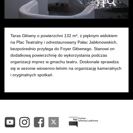
Wynajem kostiumów
Wynajem rekwizytów
Taras Główny o powierzchni 132 m², z pięknym widokiem
Fundusze unijne
na Plac Teatralny i odrestaurowany Pałac Jabłonowskich,
bezpośrednio przylega do Foyer Głównego. Stanowi on
Dotacje celowe
dodatkową powierzchnię do wykorzystania podczas
organizacji imprez w gmachu teatru. Doskonale sprawdza
się w sezonie wiosenno-letnim na organizację kameralnych
i oryginalnych spotkań.