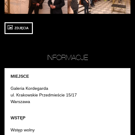
Waldemar
Mazurek
T
Dąbrowski
Ry
i
/
Kazimierz
fot
Monkiewicz
Ja
ZDJĘCIA
/
M
fot.
Jarosław
Mazurek
INFORMACJE
MIEJSCE
Galeria Kordegarda
ul. Krakowskie Przedmieście 15/17
Warszawa
WSTĘP
Wstęp wolny