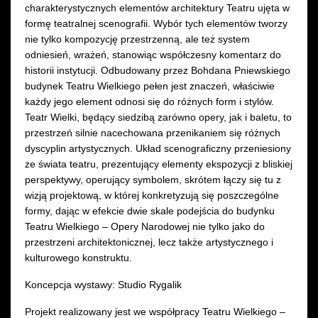
charakterystycznych elementów architektury Teatru ujęta w
formę teatralnej scenografii. Wybór tych elementów tworzy
nie tylko kompozycję przestrzenną, ale też system
odniesień, wrażeń, stanowiąc współczesny komentarz do
historii instytucji. Odbudowany przez Bohdana Pniewskiego
budynek Teatru Wielkiego pełen jest znaczeń, właściwie
każdy jego element odnosi się do różnych form i stylów.
Teatr Wielki, będący siedzibą zarówno opery, jak i baletu, to
przestrzeń silnie nacechowana przenikaniem się różnych
dyscyplin artystycznych. Układ scenograficzny przeniesiony
ze świata teatru, prezentujący elementy ekspozycji z bliskiej
perspektywy, operujący symbolem, skrótem łączy się tu z
wizją projektową, w której konkretyzują się poszczególne
formy, dając w efekcie dwie skale podejścia do budynku
Teatru Wielkiego – Opery Narodowej nie tylko jako do
przestrzeni architektonicznej, lecz także artystycznego i
kulturowego konstruktu.
Koncepcja wystawy: Studio Rygalik
Projekt realizowany jest we współpracy Teatru Wielkiego –