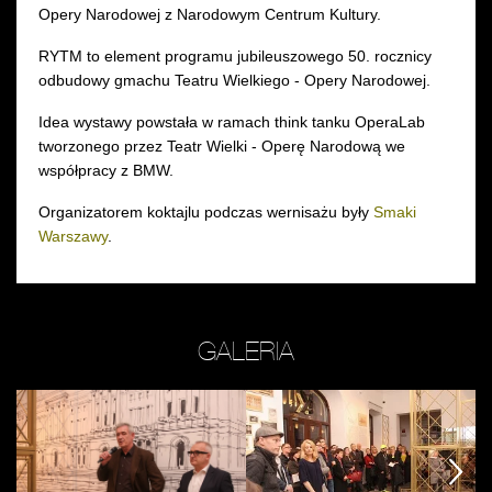
Opery Narodowej z Narodowym Centrum Kultury.
RYTM to element programu jubileuszowego 50. rocznicy
odbudowy gmachu Teatru Wielkiego - Opery Narodowej.
Idea wystawy powstała w ramach think tanku OperaLab
tworzonego przez Teatr Wielki - Operę Narodową we
współpracy z BMW.
Organizatorem koktajlu podczas wernisażu były
Smaki
Warszawy
.
GALERIA
Zobacz
Zobacz
Z
zdjęcie:
zdjęcie:
zd
na
fot.
n
następny
następny
następny
zdj.
Jarosław
zd