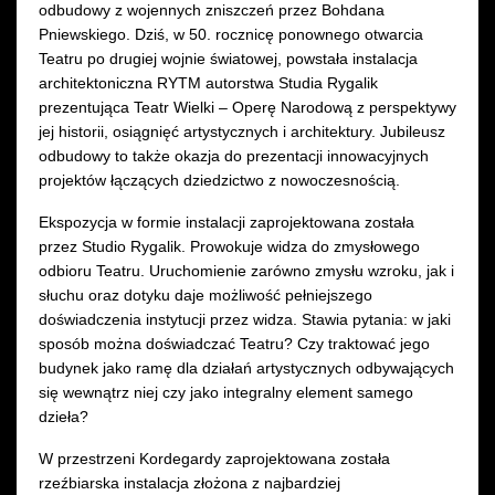
odbudowy z wojennych zniszczeń przez Bohdana
Pniewskiego. Dziś, w 50. rocznicę ponownego otwarcia
Teatru po drugiej wojnie światowej, powstała instalacja
architektoniczna RYTM autorstwa Studia Rygalik
prezentująca Teatr Wielki – Operę Narodową z perspektywy
jej historii, osiągnięć artystycznych i architektury. Jubileusz
odbudowy to także okazja do prezentacji innowacyjnych
projektów łączących dziedzictwo z nowoczesnością.
Ekspozycja w formie instalacji zaprojektowana została
przez Studio Rygalik. Prowokuje widza do zmysłowego
odbioru Teatru. Uruchomienie zarówno zmysłu wzroku, jak i
słuchu oraz dotyku daje możliwość pełniejszego
doświadczenia instytucji przez widza. Stawia pytania: w jaki
sposób można doświadczać Teatru? Czy traktować jego
budynek jako ramę dla działań artystycznych odbywających
się wewnątrz niej czy jako integralny element samego
dzieła?
W przestrzeni Kordegardy zaprojektowana została
rzeźbiarska instalacja złożona z najbardziej