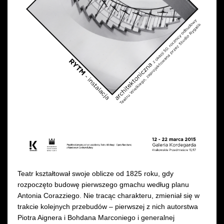
Wynajem kostiumów
Wynajem rekwizytów
Fundusze unijne
Dotacje celowe
Teatr kształtował swoje oblicze od 1825 roku, gdy
rozpoczęto budowę pierwszego gmachu według planu
Antonia Corazziego. Nie tracąc charakteru, zmieniał się w
trakcie kolejnych przebudów – pierwszej z nich autorstwa
Piotra Aignera i Bohdana Marconiego i generalnej